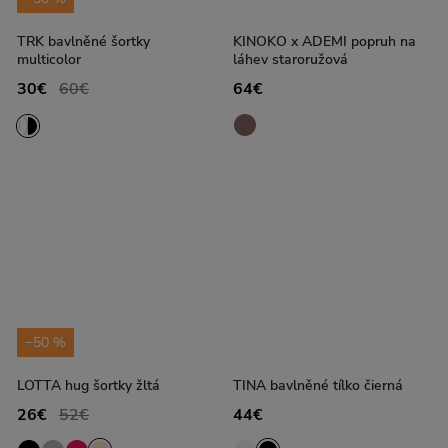
TRK bavlněné šortky
KINOKO x ADEMI popruh na
multicolor
láhev staroružová
30€
60€
64€
−50 %
LOTTA hug šortky žltá
TINA bavlněné tílko čierná
26€
52€
44€