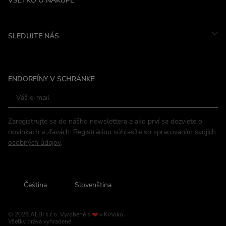
VŠETKO O NÁKUPE
SLEDUJTE NÁS
Instagram
ENDORFÍNY V SCHRÁNKE
Facebook
Zaregistrujte sa do nášho newslettera a ako prví sa dozviete o
novinkách a zľavách. Registráciou súhlasíte so
spracovaním svojich
osobných údajov
.
Čeština
Slovenština
© 2026 ALBI s.r.o.
Vyrobené s
❤️
v
Kinoko
.
Všetky práva vyhradené.