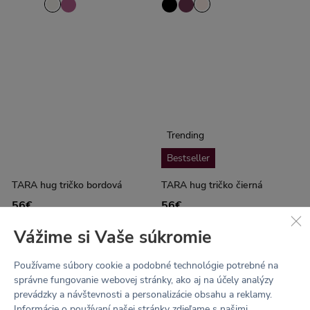
Trending
Bestseller
TARA hug tričko bordová
TARA hug tričko čierná
56€
56€
Vážime si Vaše súkromie
Používame súbory cookie a podobné technológie potrebné na
správne fungovanie webovej stránky, ako aj na účely analýzy
prevádzky a návštevnosti a personalizácie obsahu a reklamy.
Informácie o používaní našej stránky zdieľame s našimi