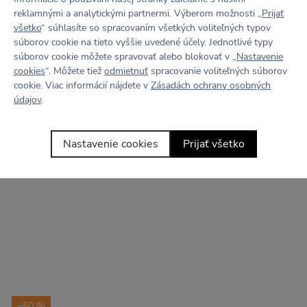
reklamnými a analytickými partnermi. Výberom možnosti „
Prijať
všetko
“ súhlasíte so spracovaním všetkých voliteľných typov
súborov cookie na tieto vyššie uvedené účely. Jednotlivé typy
súborov cookie môžete spravovať alebo blokovať v „
Nastavenie
cookies
“. Môžete tiež
odmietnuť
spracovanie voliteľných súborov
cookie. Viac informácií nájdete v
Zásadách ochrany osobných
TRK tričko čierná
TRK sportovní podprsenka
údajov
.
košíček A/B čierná
60€
84€
Nastavenie cookies
Prijať všetko
−50 %