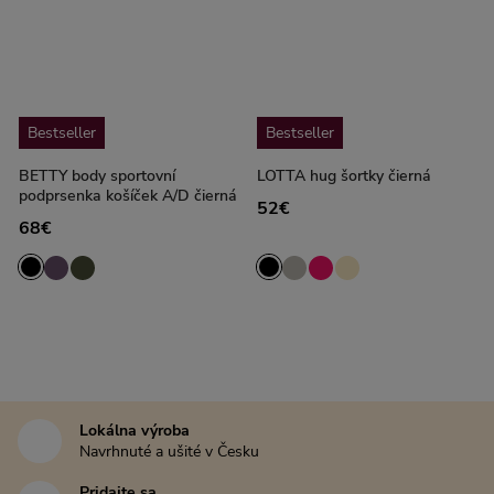
Bestseller
Bestseller
BETTY body sportovní
LOTTA hug šortky čierná
podprsenka košíček A/D čierná
52€
68€
Lokálna výroba
Navrhnuté a ušité v Česku
Pridajte sa