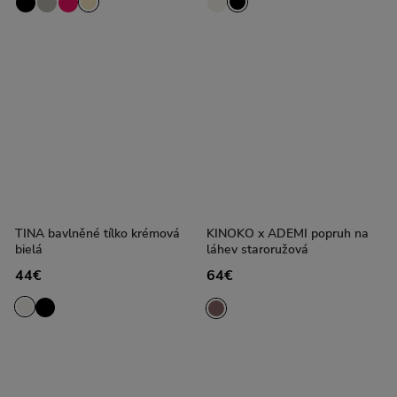
TINA bavlněné tílko krémová
KINOKO x ADEMI popruh na
bielá
láhev staroružová
44€
64€