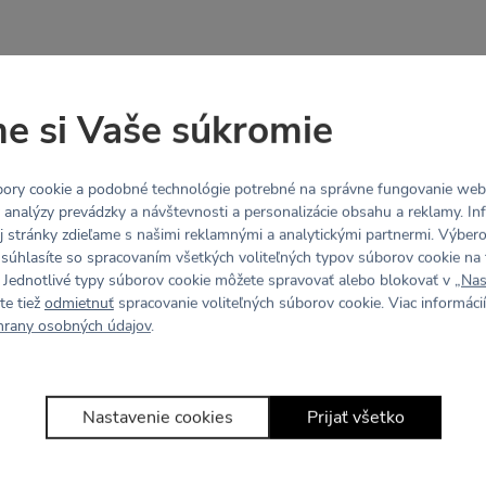
e si Vaše súkromie
ory cookie a podobné technológie potrebné na správne fungovanie webo
y analýzy prevádzky a návštevnosti a personalizácie obsahu a reklamy. In
j stránky zdieľame s našimi reklamnými a analytickými partnermi. Výbe
 súhlasíte so spracovaním všetkých voliteľných typov súborov cookie na 
 Jednotlivé typy súborov cookie môžete spravovať alebo blokovať v „
Nas
a
te tiež
odmietnuť
spracovanie voliteľných súborov cookie. Viac informácií
hrany osobných údajov
.
ec® zateplené legíny čierna
Nastavenie cookies
Prijať všetko