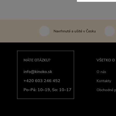
Navrhnuté a ušité v Česku
MÁTE OTÁZKU?
VŠETKO O
info@kinoko.sk
O nás
+420 603 246 452
Kontakty
Po–Pá: 10–19, So: 10–17
Obchodné 