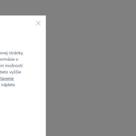
vej stránky,
formácie o
rom možnosti
tieto vyššie
tavenie
 nájdete