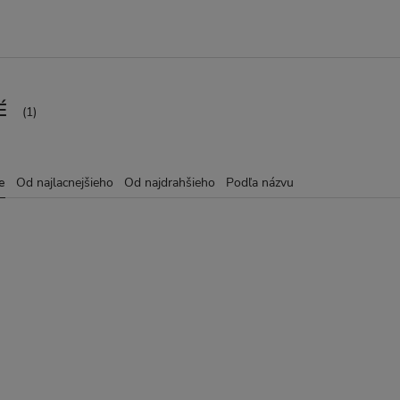
É
(1)
e
Od najlacnejšieho
Od najdrahšieho
Podľa názvu