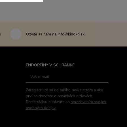
s
Ozvite sa nám na info@kinoko.sk
ENDORFÍNY V SCHRÁNKE
Zaregistrujte sa do nášho newslettera a ako
prví sa dozviete o novinkách a zľavách.
Registráciou súhlasíte so
spracovaním svojich
osobných údajov
.