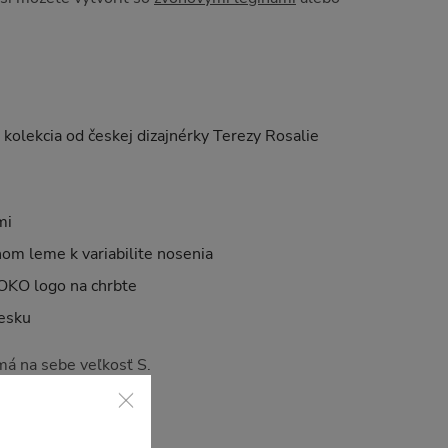
 kolekcia od českej dizajnérky Terezy Rosalie
mi
nom leme k variabilite nosenia
OKO logo na chrbte
Česku
á na sebe veľkosť S.