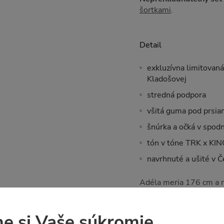
šortkami
.
Detail
exkluzívna limitovaná
Kladošovej
stredná podpora
všitá guma pod prsia
šnúrka a očká v spod
tón v tóne TRK x KIN
navrhnuté a ušité v 
Adéla meria 176 cm a m
Tabuľka veľkostí
e si Vaše súkromie