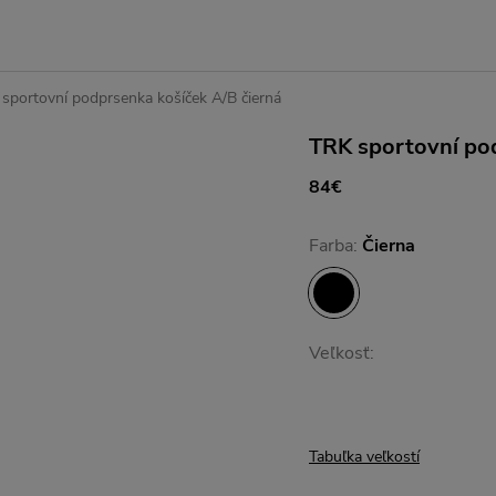
sportovní podprsenka košíček A/B čierná
TRK sportovní pod
84€
Farba:
Čierna
Veľkosť:
Tabuľka veľkostí