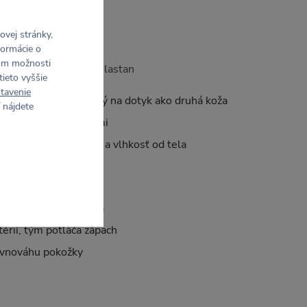
vej stránky,
formácie o
iál
rom možnosti
aný polyamid, 17% elastan
tieto vyššie
tavenie
 zamatovo jemný, hebký na dotyk ako druhá koža
 nájdete
tický všetkými smermi
oschnúci, odvádza pot a vlhkosť od tela
eriál s iónmi striebra
érií, tým potláča zápach
ovnováhu pokožky