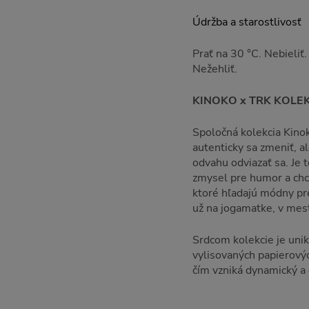
Údržba a starostlivosť
Prať na 30 °C. Nebieliť
Nežehliť.
KINOKO x TRK KOLE
Spoločná kolekcia Kino
autenticky sa zmeniť, 
odvahu odviazať sa. Je t
zmysel pre humor a chcú
ktoré hľadajú módny pre
už na jogamatke, v mest
Srdcom kolekcie je uni
vylisovaných papierovýc
čím vzniká dynamický a 