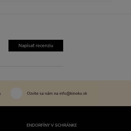
Napísať recenziu
s
Ozvite sa nám na info@kinoko.sk
ENDORFÍNY V SCHRÁNKE