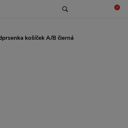
0
prsenka košíček A/B čierná