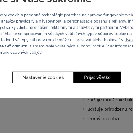
Materiál
ory cookie a podobné technológie potrebné na správne fungovanie webo
y analýzy prevádzky a návštevnosti a personalizácie obsahu a reklamy. In
Recyklovaný hug mater
j stránky zdieľame s našimi reklamnými a analytickými partnermi. Výbe
Zloženie:
83% recyklov
 súhlasíte so spracovaním všetkých voliteľných typov súborov cookie na 
 Jednotlivé typy súborov cookie môžete spravovať alebo blokovať v „
Nas
second skin - ľahký,
te tiež
odmietnuť
spracovanie voliteľných súborov cookie. Viac informácií
hrany osobných údajov
.
4-Way Stretch - elas
wicking finish - rýchl
Podšívka Skinlife
Nastavenie cookies
Prijať všetko
špeciálny funkčný mat
znižuje množenie bakt
udržuje prirodzenú r
jemný na dotyk