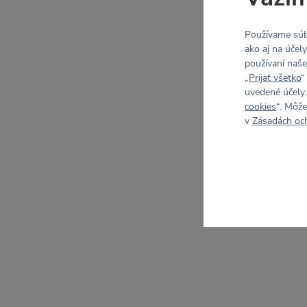
Používame súb
ako aj na účel
používaní naše
„
Prijať všetko
“
uvedené účely.
cookies
“. Môže
v
Zásadách oc