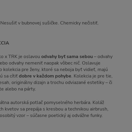
. Nesušiť v bubnovej sušičke. Chemicky nečistiť.
KCIA
ko x TRK je oslavou
odvahy byť sama sebou
– odvahy
alebo odvahy nemeniť naopak vôbec nič. Oslavuje
o kolekcia pre ženy, ktoré sa neboja byť vidieť, majú
 sa cítiť
dobre v každom pohybe
. Kolekcia je pre tie,
sah, originálny dizajn a trochu odviazané estetiky – či
e alebo na párty.
kátna autorská potlač pomyselného herbára. Koláž
h kvetov sa prepája s kresbou a technikou airbrush,
osobitý vzor – súčasne poetický aj odvážne funky.