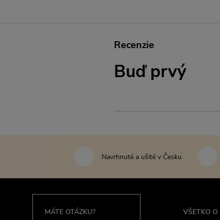
Recenzie
Buď prvý
Navrhnuté a ušité v Česku
MÁTE OTÁZKU?
VŠETKO O