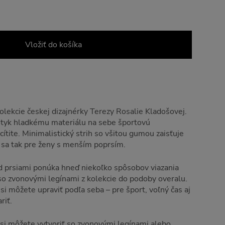
Vložiť do košíka
kolekcie českej dizajnérky Terezy Rosalie Kladošovej.
tyk hladkému materiálu na sebe športovú
tite. Minimalistický strih so všitou gumou zaisťuje
 sa tak pre ženy s menším poprsím.
d prsiami ponúka hneď niekoľko spôsobov viazania
so zvonovými legínami z kolekcie do podoby overalu.
si môžete upraviť podľa seba – pre šport, voľný čas aj
riť.
si môžete vytvoriť so
zvonovými legínami
alebo