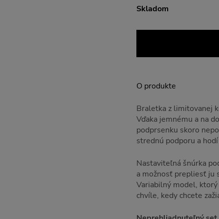
Skladom
O produkte
Braletka z limitovanej 
Vďaka jemnému a na do
podprsenku skoro nepocí
strednú podporu a hodí
Nastaviteľná šnúrka po
a možnosť prepliesť ju 
Variabilný model, ktorý 
chvíle, kedy chcete zažia
Neprehliadnuteľný set