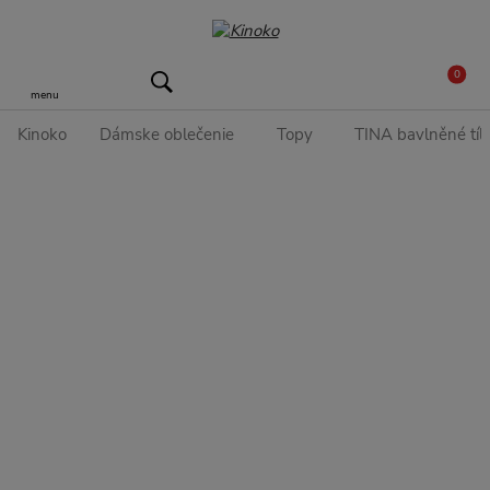
0
menu
Kinoko
Dámske oblečenie
Topy
TINA bavlněné tíl