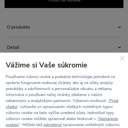
Vložiť do košíka
O produkte
Minimalistické bavlnené tielko, ktoré si zamilujete. Bavlna
vyššej gramáže zaistí, že s vami TINA vydrží roky.
Detail
Rebrovaný materiál je hebký na dotyk a vďaka
jednoduchému strihu sa rýchlo stane základom vášho
Rebrovaná bavlna vyššej gramáže 2x2
šatníka. Vhodný pre milovníkov prírodných materiálov
Vážime si Vaše súkromie
na šport a must have do každých džínsov.
Vyrobené na Slovensku
Materiál
Používame súbory cookie a podobné technológie potrebné na
95% bavlna 5% elastan
Produkt sa po prvom praní mierne vyzráža. Ide o bežnú
Brenda meria 172 cm a má na sebe veľkosť S.
správne fungovanie webovej stránky, ako aj na účely analýzy
vlastnosť 100% bavlneného materiálu. Produkty sú fotené
Údržba a starostlivosť
prevádzky a návštevnosti a personalizácie obsahu a reklamy.
pred praním. Odporúčame vyberať väčšiu veľkosť.
Produkt sa po prvom praní mierne vyzráža. Ide o bežnú
Tabuľka veľkostí
Informácie o používaní našej stránky zdieľame s našimi
vlastnosť 100% bavlneného materiálu. Produkty sú fotené
Prať na 30 °C. Nebieliť. Nesušiť v bubnovej sušičke. Nečistiť
reklamnými a analytickými partnermi. Výberom možnosti „
Prijať
pred praním. Odporúčame vyberať väčšiu veľkosť.
Navrhnuté v Česku a ušité na Slovensku.
chemicky.
všetko
“ súhlasíte so spracovaním všetkých voliteľných typov
Pokiaľ je to potrebné, žehliť na stredný stupeň (do 150 ° C)
súborov cookie na tieto vyššie uvedené účely. Jednotlivé typy
Recenzie
z rubnej strany.
súborov cookie môžete spravovať alebo blokovať v „
Nastavenie
cookies
“. Môžete tiež
odmietnuť
spracovanie voliteľných súborov