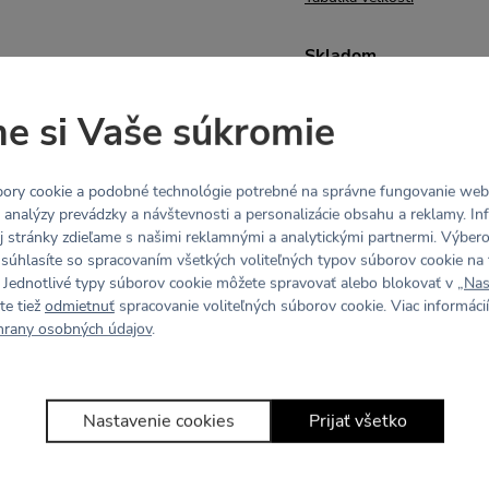
Skladom
e si Vaše súkromie
ory cookie a podobné technológie potrebné na správne fungovanie webo
y analýzy prevádzky a návštevnosti a personalizácie obsahu a reklamy. In
j stránky zdieľame s našimi reklamnými a analytickými partnermi. Výbe
 súhlasíte so spracovaním všetkých voliteľných typov súborov cookie na 
 Jednotlivé typy súborov cookie môžete spravovať alebo blokovať v „
Nas
te tiež
odmietnuť
spracovanie voliteľných súborov cookie. Viac informácií
hrany osobných údajov
.
Nastavenie cookies
Prijať všetko
Tento kúsok zatiaľ nikto nehodnotil