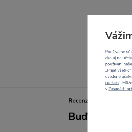
Vážim
Používame súb
ako aj na účel
používaní naše
„
Prijať všetko
“
uvedené účely.
cookies
“. Môže
v
Zásadách oc
Recenzie
Buď prvý