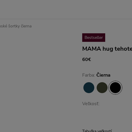
ké šortky čierna
Bestseller
MAMA hug tehoten
60€
Farba:
Čierna
Veľkosť:
Tabuľka veľkostí