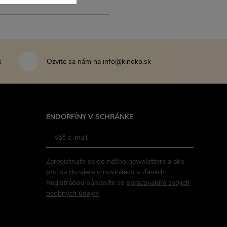
s
Ozvite sa nám na info@kinoko.sk
ENDORFÍNY V SCHRÁNKE
Zaregistrujte sa do nášho newslettera a ako
prví sa dozviete o novinkách a zľavách.
Registráciou súhlasíte so
spracovaním svojich
osobných údajov
.