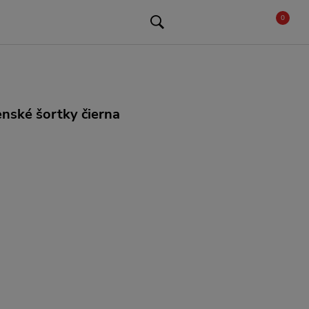
0
ské šortky čierna