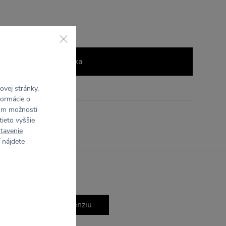
Vložiť do košíka
vej stránky,
formácie o
rom možnosti
tieto vyššie
tavenie
 nájdete
Napísať recenziu