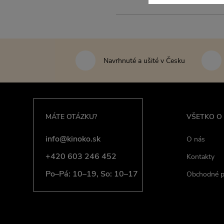
Navrhnuté a ušité v Česku
MÁTE OTÁZKU?
VŠETKO O
info@kinoko.sk
O nás
+420 603 246 452
Kontakty
Po–Pá: 10–19, So: 10–17
Obchodné 