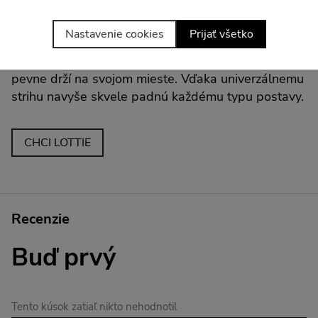
Novo prepracovaný sed zaručuje úplnú voľnosť
pohybu, zatiaľ čo zvýšený a zaguľatený šev zvýrazní
Nastavenie cookies
Prijať všetko
vaše krivky presne tam, kde má. Múdre
umiestnenie švov a jemne zúžený pás drží legíny
pevne drží na svojom mieste. Vďaka univerzálnemu
strihu navyše skvele padnú každému typu postavy.
CHCI LOTTIE
Recenzie
Buď prvý
Tento kúsok zatiaľ nikto nehodnotil