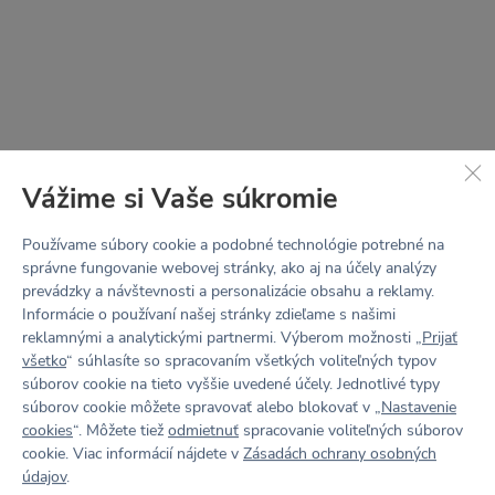
Wicking finish
– rýchloschnúca technológia odvádza pot,
Pohodlné, funkčné a zároveň štýlové. Ušité z materiálu
Vanessa meria 172cm a má na sebe veľkosť S./Asya mería
zanecháva telo suché a v pohodlí bez lepivého pocitu
Body, vďaka ktorému vaše legíny
podržia v každej situácii.
173 cm a má na sebe veľkosť XL.
Navrhnuté a ušité v Česku.
Tabuľka veľkostí
Vážime si Vaše súkromie
Používame súbory cookie a podobné technológie potrebné na
správne fungovanie webovej stránky, ako aj na účely analýzy
prevádzky a návštevnosti a personalizácie obsahu a reklamy.
Informácie o používaní našej stránky zdieľame s našimi
reklamnými a analytickými partnermi. Výberom možnosti „
Prijať
všetko
“ súhlasíte so spracovaním všetkých voliteľných typov
STRIH
súborov cookie na tieto vyššie uvedené účely. Jednotlivé typy
LOTTIE
súborov cookie môžete spravovať alebo blokovať v „
Nastavenie
cookies
“. Môžete tiež
odmietnuť
spracovanie voliteľných súborov
LOTTA 2. 0
cookie. Viac informácií nájdete v
Zásadách ochrany osobných
údajov
.