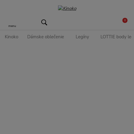
0
menu
Kinoko
Dámske oblečenie
Legíny
LOTTIE body legí