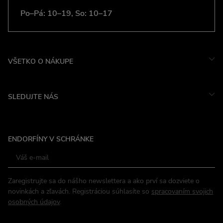
Po–Pá: 10–19, So: 10–17
VŠETKO O NÁKUPE
SLEDUJTE NÁS
Instagram
ENDORFÍNY V SCHRÁNKE
Facebook
Zaregistrujte sa do nášho newslettera a ako prví sa dozviete o
novinkách a zľavách. Registráciou súhlasíte so
spracovaním svojich
osobných údajov
.