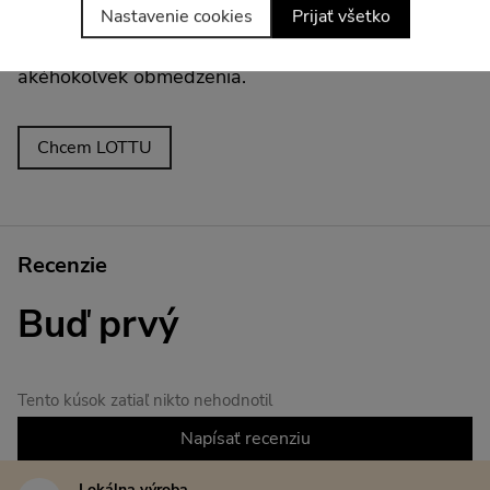
Nastavenie cookies
Prijať všetko
mieste. Strih, ktorý kopíruje línie, podporí
prirodzenosť vašej postavy a zaistí pohyb bez
akéhokoľvek obmedzenia.
Chcem LOTTU
Recenzie
Buď prvý
Tento kúsok zatiaľ nikto nehodnotil
Napísať recenziu
Lokálna výroba