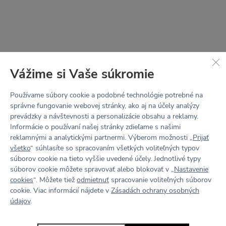
Vážime si Vaše súkromie
Používame súbory cookie a podobné technológie potrebné na
správne fungovanie webovej stránky, ako aj na účely analýzy
prevádzky a návštevnosti a personalizácie obsahu a reklamy.
Informácie o používaní našej stránky zdieľame s našimi
reklamnými a analytickými partnermi. Výberom možnosti „
Prijať
všetko
“ súhlasíte so spracovaním všetkých voliteľných typov
súborov cookie na tieto vyššie uvedené účely. Jednotlivé typy
STRIH
LOTTA
súborov cookie môžete spravovať alebo blokovať v „
Nastavenie
cookies
“. Môžete tiež
odmietnuť
spracovanie voliteľných súborov
cookie. Viac informácií nájdete v
Zásadách ochrany osobných
V jednoduchosti je sila.
údajov
.
Minimum švov, hladký vzhľad a pohodlie na prvom