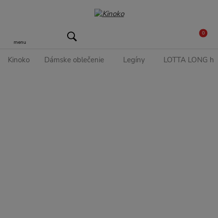
0
menu
Kinoko
Dámske oblečenie
Legíny
LOTTA LONG hug