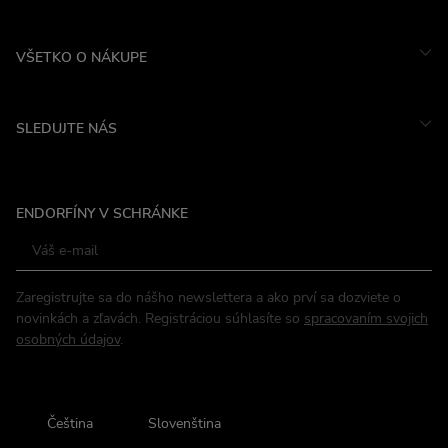
VŠETKO O NÁKUPE
SLEDUJTE NÁS
Instagram
ENDORFÍNY V SCHRÁNKE
Facebook
Zaregistrujte sa do nášho newslettera a ako prví sa dozviete o
novinkách a zľavách. Registráciou súhlasíte so
spracovaním svojich
osobných údajov
.
Čeština
Slovenština