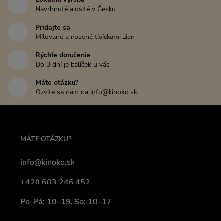
Navrhnuté a ušité v Česku
Pridajte sa
Milované a nosené tisíckami žien
Rýchle doručenie
Do 3 dní je balíček u vás
Máte otázku?
Ozvite sa nám na info@kinoko.sk
MÁTE OTÁZKU?
info@kinoko.sk
+420 603 246 452
Po–Pá: 10–19, So: 10–17