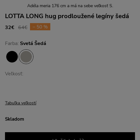
Adéla meria 176 cm a má na sebe veľkosť S.
LOTTA LONG hug prodloužené legíny šedá
− 50 %
32€
64€
Farba:
Svetá Šedá
Veľkosť:
Tabuľka veľkostí
Skladom