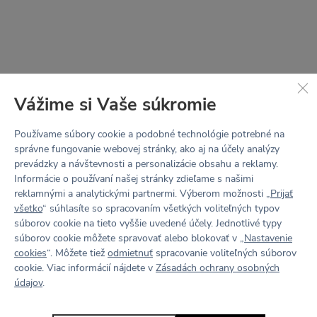
Vážime si Vaše súkromie
Používame súbory cookie a podobné technológie potrebné na
správne fungovanie webovej stránky, ako aj na účely analýzy
prevádzky a návštevnosti a personalizácie obsahu a reklamy.
Informácie o používaní našej stránky zdieľame s našimi
reklamnými a analytickými partnermi. Výberom možnosti „
Prijať
všetko
“ súhlasíte so spracovaním všetkých voliteľných typov
súborov cookie na tieto vyššie uvedené účely. Jednotlivé typy
STRIH
LOTTA
súborov cookie môžete spravovať alebo blokovať v „
Nastavenie
cookies
“. Môžete tiež
odmietnuť
spracovanie voliteľných súborov
cookie. Viac informácií nájdete v
Zásadách ochrany osobných
V jednoduchosti je sila.
údajov
.
Minimum švov, hladký vzhľad a pohodlie na prvom