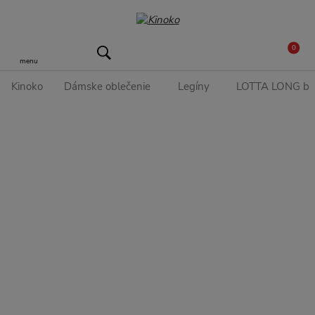
0
menu
Kinoko
Dámske oblečenie
Legíny
LOTTA LONG body