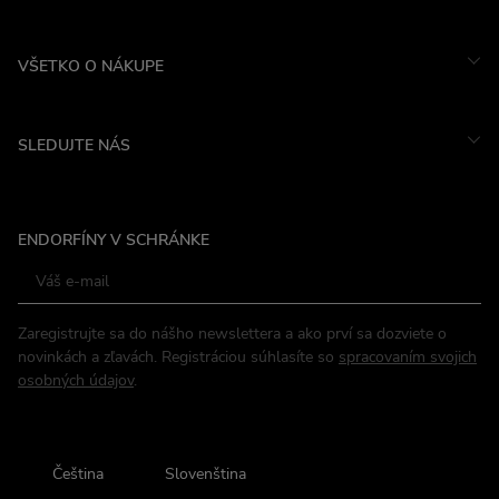
VŠETKO O NÁKUPE
SLEDUJTE NÁS
Instagram
ENDORFÍNY V SCHRÁNKE
Facebook
Zaregistrujte sa do nášho newslettera a ako prví sa dozviete o
novinkách a zľavách. Registráciou súhlasíte so
spracovaním svojich
osobných údajov
.
Čeština
Slovenština