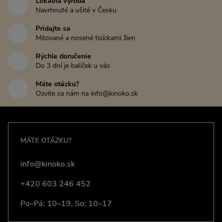
Lokálna výroba
Navrhnuté a ušité v Česku
Pridajte sa
Milované a nosené tisíckami žien
Rýchle doručenie
Do 3 dní je balíček u vás
Máte otázku?
Ozvite sa nám na info@kinoko.sk
MÁTE OTÁZKU?
info@kinoko.sk
+420 603 246 452
Po–Pá: 10–19, So: 10–17