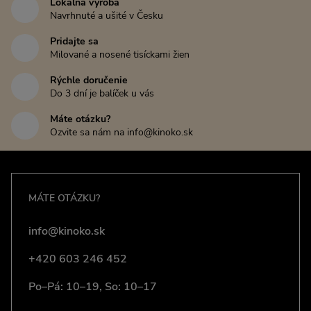
Lokálna výroba
Navrhnuté a ušité v Česku
Pridajte sa
Milované a nosené tisíckami žien
Rýchle doručenie
Do 3 dní je balíček u vás
Máte otázku?
Ozvite sa nám na info@kinoko.sk
MÁTE OTÁZKU?
info@kinoko.sk
+420 603 246 452
Po–Pá: 10–19, So: 10–17