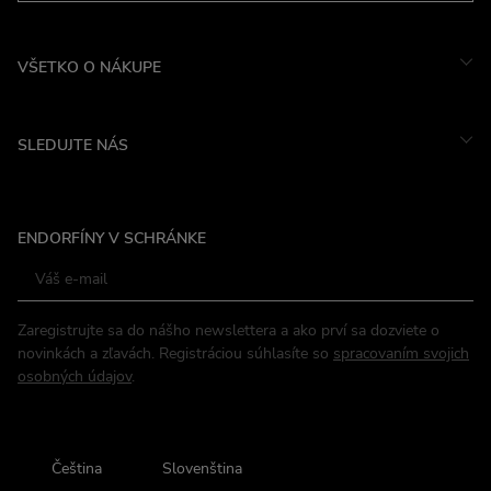
VŠETKO O NÁKUPE
SLEDUJTE NÁS
Instagram
ENDORFÍNY V SCHRÁNKE
Facebook
Zaregistrujte sa do nášho newslettera a ako prví sa dozviete o
novinkách a zľavách. Registráciou súhlasíte so
spracovaním svojich
osobných údajov
.
Čeština
Slovenština