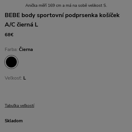
Anička měří 169 cm a má na sobě velikost S.
BEBE body sportovní podprsenka košíček
A/C čierná L
68€
Farba:
Čierna
Veľkosť:
L
Tabuľka veľkostí
Skladom