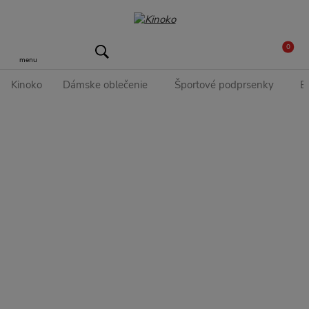
0
menu
Kinoko
Dámske oblečenie
Športové podprsenky
B