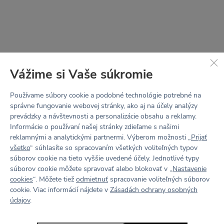
(technológia Wicking finish)
Sieťovina: 82% Polyamid, 18% Elastan
vnútorná vrstva zo sieťoviny pomáha držať tvar
podprsenky
Vážime si Vaše súkromie
podporuje odvádzanie vlhkosti od tela
Používame súbory cookie a podobné technológie potrebné na
Podšívka: 90% PADh Skinlife, 10% Elastan
správne fungovanie webovej stránky, ako aj na účely analýzy
prevádzky a návštevnosti a personalizácie obsahu a reklamy.
špeciálny funkčný materiál s iónmi striebra
Informácie o používaní našej stránky zdieľame s našimi
znižuje množenie baktérií, tým potláča zápach
reklamnými a analytickými partnermi. Výberom možnosti „
Prijať
udržuje prirodzenú rovnováhu pokožky
všetko
“ súhlasíte so spracovaním všetkých voliteľných typov
súborov cookie na tieto vyššie uvedené účely. Jednotlivé typy
jemný na dotyk
súborov cookie môžete spravovať alebo blokovať v „
Nastavenie
STRIH
cookies
“. Môžete tiež
odmietnuť
spracovanie voliteľných súborov
BEBE
cookie. Viac informácií nájdete v
Zásadách ochrany osobných
údajov
.
Náš nejpropracovanější střih. Podprsenka BEBE
je vyvinutá pro ženy, které potřebují tu největší