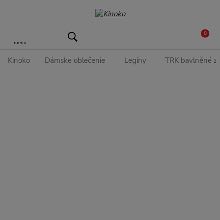
0
menu
Kinoko
Dámske oblečenie
Legíny
TRK bavlněné zv