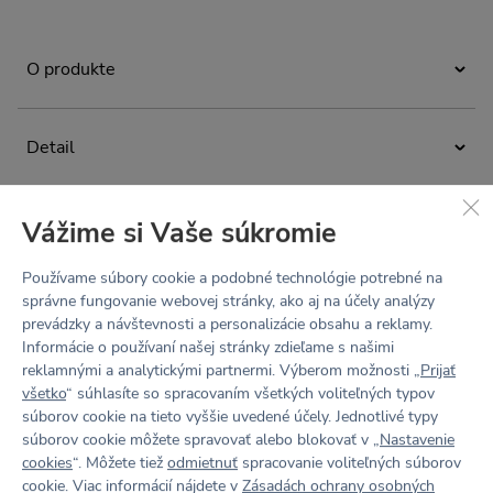
O produkte
Dlhé bavlnené legíny s nohavicami do zvonu z limitovanej
kolekcie českej dizajnérky Terezy Rosalie
Detail
Kladošovej.Prepojenie širokých nohavíc a legín prináša
jedinečnú kombináciu 2v1, plnú ženskosti, elegancie
exkluzívna limitovaná kolekcia
a úplného pohodlia.
autorská potlač od českej dizajnérky Terezy Rosalie
Materiál
Vážime si Vaše súkromie
Kladošovej
Originálna potlač zvonových legín dodá outfitu štipku
Zloženie: 96% bavlna, 4% elastan
hravosti, zatiaľ čo dômyselné švy tvarujú postavu.
flared štýl
Používame súbory cookie a podobné technológie potrebné na
nastaviteľná šnúrka v páse zvonových legín ponúka
správne fungovanie webovej stránky, ako aj na účely analýzy
Údržba a starostlivosť
zvonové nohavice ku členku
možnosť prepletenia s podprsenkou z kolekcie a vytvorenia
prevádzky a návštevnosti a personalizácie obsahu a reklamy.
štýlového overalu. Variabilný model z jemnej kvalitnej
dômyselné hravé švy
Prať na 30 °C. Nebieliť. Nesušiť v bubnovej sušičke.
Informácie o používaní našej stránky zdieľame s našimi
bavlny, ktorý si môžete upraviť podľa seba – pre šport,
Chemicky nečistiť. Žehliť iba na nízky stupeň.
reklamnými a analytickými partnermi. Výberom možnosti „
Prijať
šnúrka a očká v pásovom golieri k variabilite nosenia
voľný čas aj chvíle, kedy chcete zažiariť.
všetko
“ súhlasíte so spracovaním všetkých voliteľných typov
Recenzie
biele TRK x KINOKO logo na pravom boku
súborov cookie na tieto vyššie uvedené účely. Jednotlivé typy
Neprehliadnuteľný set
si môžete vytvoriť s
čiernou
súborov cookie môžete spravovať alebo blokovať v „
Nastavenie
navrhnuté a ušité v Česku
športovou
alebo
bavlnenou podprsenkou s potlačou.
Buď prvý
cookies
“. Môžete tiež
odmietnuť
spracovanie voliteľných súborov
cookie. Viac informácií nájdete v
Zásadách ochrany osobných
Marie meria 173 cm a má na sebe veľkosť XS.
KINOKO x TRK KOLEKCIA