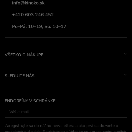
info@kinoko.sk
+420 603 246 452
Po–Pá: 10–19, So: 10–17
VŠETKO O NÁKUPE
SLEDUJTE NÁS
Instagram
ENDORFÍNY V SCHRÁNKE
Facebook
Zaregistrujte sa do nášho newslettera a ako prví sa dozviete o
novinkách a zľavách. Registráciou súhlasíte so
spracovaním svojich