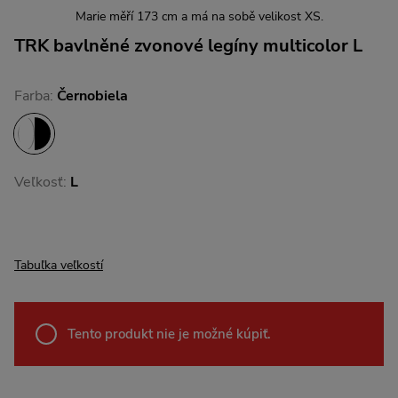
Marie měří 173 cm a má na sobě velikost XS.
TRK bavlněné zvonové legíny multicolor L
Farba:
Černobiela
Veľkosť:
L
Tabuľka veľkostí
Tento produkt nie je možné kúpiť.