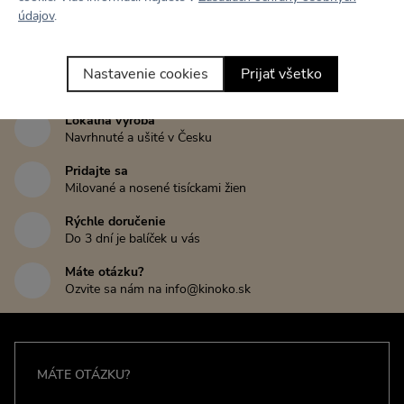
údajov
.
Tento kúsok zatiaľ nikto nehodnotil
Nastavenie cookies
Prijať všetko
Napísať recenziu
Lokálna výroba
Navrhnuté a ušité v Česku
Pridajte sa
Milované a nosené tisíckami žien
Rýchle doručenie
Do 3 dní je balíček u vás
Máte otázku?
Ozvite sa nám na info@kinoko.sk
MÁTE OTÁZKU?