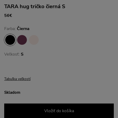
TARA hug tričko čierná S
56€
Farba:
Čierna
Veľkosť:
S
Tabuľka veľkostí
Skladom
Vložiť do košíka