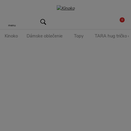
0
menu
Kinoko
Dámske oblečenie
Topy
TARA hug tričko č