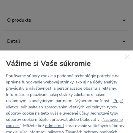
O produkte
Minimalistické crop top tričko na bežné nosenie aj workouty.
Spája eleganciu s nekompromisným pohodlím
Detail
a jednoduchý strih dokonale podčiarkne krásu každej
postavy. Ľahký, zamatovo hebký materiál Hug vás zahalí do
crop top tričko
komfortu, ktorý si zamilujete. Tričko môžete vrstviť podľa
nálady, alebo ho nechať samostatne zažiariť ako hlavný
krátke rukávy
Vážime si Vaše súkromie
Materiál
kúsok vášho outfitu.
„slim fit“ - tvarovaný strih priliehajúci na telo
Recyklovaný hug materiál
Používame súbory cookie a podobné technológie potrebné na
vysoký priekrčník
Zloženie: 83% recyklovaný polyamid, 17% elastan
správne fungovanie webovej stránky, ako aj na účely analýzy
Údržba a starostlivosť
navrhnuté a ušité v Česku
prevádzky a návštevnosti a personalizácie obsahu a reklamy.
second skin - ľahký, zamatovo jemný, hebký na dotyk
Prať na 30 °C. Nebieliť. Nesušiť v bubnovej sušičke.
Informácie o používaní našej stránky zdieľame s našimi
ako druhá koža
Nežehliť. Chemicky nečistiť. Nepoužívať aviváž, športové
reklamnými a analytickými partnermi. Výberom možnosti „
Prijať
Tabuľka veľkostí
odevy potom strácajú svoju funkčnosť.
4-Way Stretch - elastický všetkými smermi
všetko
“ súhlasíte so spracovaním všetkých voliteľných typov
Recenzie
súborov cookie na tieto vyššie uvedené účely. Jednotlivé typy
wicking finish - rýchloschnúci, odvádza pot a vlhkosť od
súborov cookie môžete spravovať alebo blokovať v „
Nastavenie
tela
Buď prvý
cookies
“. Môžete tiež
odmietnuť
spracovanie voliteľných súborov
cookie. Viac informácií nájdete v
Zásadách ochrany osobných