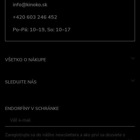
info@kinoko.sk
+420 603 246 452
Po–Pá: 10–19, So: 10–17
VŠETKO O NÁKUPE
SLEDUJTE NÁS
Instagram
ENDORFÍNY V SCHRÁNKE
Facebook
Zaregistrujte sa do nášho newslettera a ako prví sa dozviete o