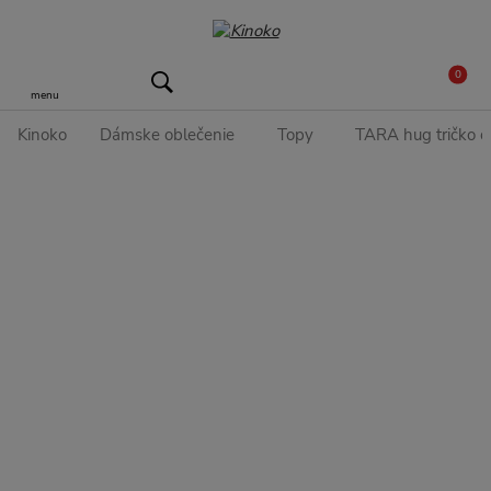
0
menu
Kinoko
Dámske oblečenie
Topy
TARA hug tričko č