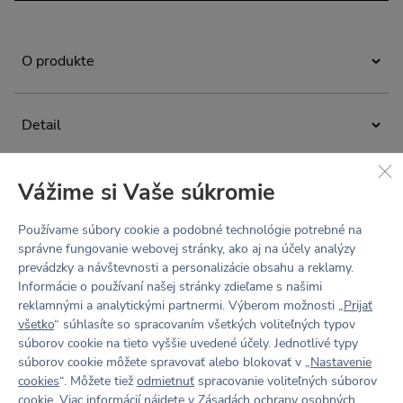
O produkte
Minimalistické crop top tričko na bežné nosenie aj workouty.
Spája eleganciu s nekompromisným pohodlím
Detail
a jednoduchý strih dokonale podčiarkne krásu každej
postavy. Ľahký, zamatovo hebký materiál Hug vás zahalí do
crop top tričko
komfortu, ktorý si zamilujete. Tričko môžete vrstviť podľa
nálady, alebo ho nechať samostatne zažiariť ako hlavný
krátke rukávy
Vážime si Vaše súkromie
Materiál
kúsok vášho outfitu.
„slim fit“ - tvarovaný strih priliehajúci na telo
Recyklovaný hug materiál
Používame súbory cookie a podobné technológie potrebné na
vysoký priekrčník
Zloženie: 83% recyklovaný polyamid, 17% elastan
správne fungovanie webovej stránky, ako aj na účely analýzy
Údržba a starostlivosť
navrhnuté a ušité v Česku
prevádzky a návštevnosti a personalizácie obsahu a reklamy.
second skin - ľahký, zamatovo jemný, hebký na dotyk
Prať na 30 °C. Nebieliť. Nesušiť v bubnovej sušičke.
Informácie o používaní našej stránky zdieľame s našimi
ako druhá koža
Nežehliť. Chemicky nečistiť. Nepoužívať aviváž, športové
reklamnými a analytickými partnermi. Výberom možnosti „
Prijať
Tabuľka veľkostí
odevy potom strácajú svoju funkčnosť.
4-Way Stretch - elastický všetkými smermi
všetko
“ súhlasíte so spracovaním všetkých voliteľných typov
Recenzie
súborov cookie na tieto vyššie uvedené účely. Jednotlivé typy
wicking finish - rýchloschnúci, odvádza pot a vlhkosť od
súborov cookie môžete spravovať alebo blokovať v „
Nastavenie
tela
Buď prvý
cookies
“. Môžete tiež
odmietnuť
spracovanie voliteľných súborov
cookie. Viac informácií nájdete v
Zásadách ochrany osobných