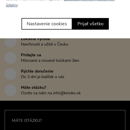
údajov
.
Tento kúsok zatiaľ nikto nehodnotil
Nastavenie cookies
Prijať všetko
Napísať recenziu
Lokálna výroba
Navrhnuté a ušité v Česku
Pridajte sa
Milované a nosené tisíckami žien
Rýchle doručenie
Do 3 dní je balíček u vás
Máte otázku?
Ozvite sa nám na info@kinoko.sk
MÁTE OTÁZKU?