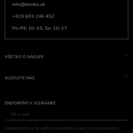
info@kinoko.sk
+420 603 246 452
Po–Pá: 10–19, So: 10–17
VŠETKO O NÁKUPE
SLEDUJTE NÁS
Instagram
ENDORFÍNY V SCHRÁNKE
Facebook
Zaregistrujte sa do nášho newslettera a ako prví sa dozviete o