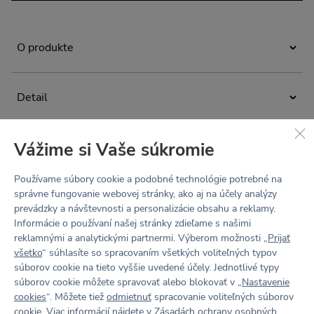
O produkte
Minimalistické crop top tričko na bežné nosenie aj workouty.
Spája eleganciu s nekompromisným pohodlím
Detail
a jednoduchý strih dokonale podčiarkne krásu každej
postavy. Ľahký, zamatovo hebký materiál Hug vás zahalí do
crop top tričko
komfortu, ktorý si zamilujete. Tričko môžete vrstviť podľa
nálady, alebo ho nechať samostatne zažiariť ako hlavný
krátke rukávy
Vážime si Vaše súkromie
Materiál
kúsok vášho outfitu.
„slim fit“ - tvarovaný strih priliehajúci na telo
Recyklovaný hug materiál
Používame súbory cookie a podobné technológie potrebné na
vysoký priekrčník
Zloženie: 83% recyklovaný polyamid, 17% elastan
správne fungovanie webovej stránky, ako aj na účely analýzy
Údržba a starostlivosť
navrhnuté a ušité v Česku
prevádzky a návštevnosti a personalizácie obsahu a reklamy.
second skin - ľahký, zamatovo jemný, hebký na dotyk
Prať na 30 °C. Nebieliť. Nesušiť v bubnovej sušičke.
Informácie o používaní našej stránky zdieľame s našimi
ako druhá koža
Nežehliť. Chemicky nečistiť. Nepoužívať aviváž, športové
reklamnými a analytickými partnermi. Výberom možnosti „
Prijať
Tabuľka veľkostí
odevy potom strácajú svoju funkčnosť.
4-Way Stretch - elastický všetkými smermi
všetko
“ súhlasíte so spracovaním všetkých voliteľných typov
Recenzie
súborov cookie na tieto vyššie uvedené účely. Jednotlivé typy
wicking finish - rýchloschnúci, odvádza pot a vlhkosť od
súborov cookie môžete spravovať alebo blokovať v „
Nastavenie
tela
Buď prvý
cookies
“. Môžete tiež
odmietnuť
spracovanie voliteľných súborov
cookie. Viac informácií nájdete v
Zásadách ochrany osobných