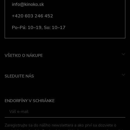
info@kinoko.sk
+420 603 246 452
Po–Pá: 10–19, So: 10–17
VŠETKO O NÁKUPE
SLEDUJTE NÁS
Instagram
ENDORFÍNY V SCHRÁNKE
Facebook
Zaregistrujte sa do nášho newslettera a ako prví sa dozviete o