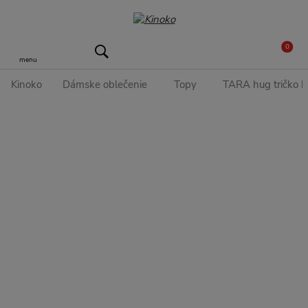
0
menu
Kinoko
Dámske oblečenie
Topy
TARA hug tričko 