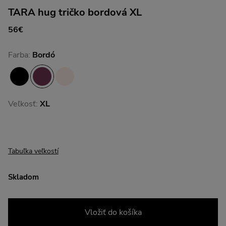
TARA hug tričko bordová XL
56€
Farba:
Bordó
Veľkosť:
XL
Tabuľka veľkostí
Skladom
Vložiť do košíka