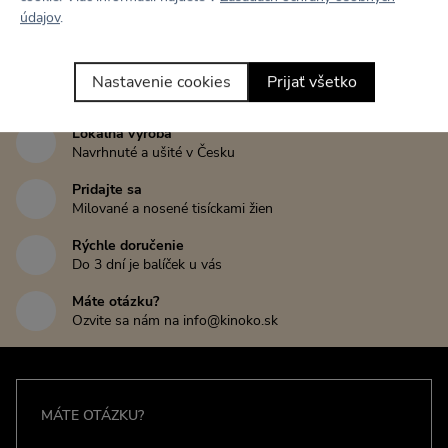
údajov
.
Tento kúsok zatiaľ nikto nehodnotil
Nastavenie cookies
Prijať všetko
Napísať recenziu
Lokálna výroba
Navrhnuté a ušité v Česku
Pridajte sa
Milované a nosené tisíckami žien
Rýchle doručenie
Do 3 dní je balíček u vás
Máte otázku?
Ozvite sa nám na info@kinoko.sk
MÁTE OTÁZKU?