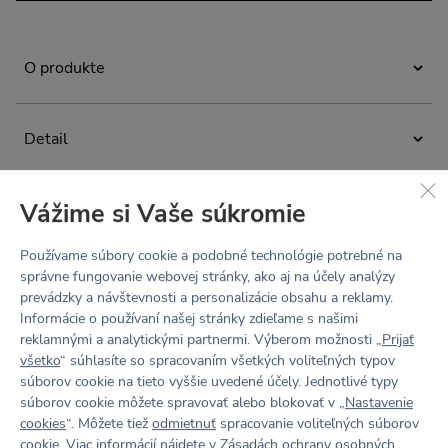
O produkte
Športové kraťasy vychádzajúce z nášho bestselleru
LOTTIE
.
Minimalistický a anatomicky tvarovaný strih šortiek sadne
Detail
každej postave. Dĺžka šortiek mierne nad kolená robí
z tohto kúsku ideálneho parťáka, ktorý s vami bude držať
vysoký pás
tempo celý deň. Od ranního workoutu, kde ich môžete
skombinovať s
podprsenkou BETTY
, až po večerné
ploché švy
Vážime si Vaše súkromie
Materiál
stretnutie s kamarátmi, kedy k outfitu stačí pridať mikinu
dvojitý vnútorný šev pre zvýšenú podporu pri pohybe
SARA
.
BODY
Zloženie: 80 % polyamid, 20 % elastan
Používame súbory cookie a podobné technológie potrebné na
vnútorná dĺžka kroku 24,3 cm
správne fungovanie webovej stránky, ako aj na účely analýzy
Údržba a starostlivosť
príjemný na dotyk
prevádzky a návštevnosti a personalizácie obsahu a reklamy.
Tabuľka veľkostí
Prať na 30 °C. Nebieliť. Nesušiť v bubnovej sušičke.
Informácie o používaní našej stránky zdieľame s našimi
zvýšená podpora a mierna kompresia
Nežehliť. Chemicky nečistiť. Pre zachovanie funkčnosti
reklamnými a analytickými partnermi. Výberom možnosti „
Prijať
hustá väzba zabraňujúca presvitaniu
odevu nepoužívať aviváž.
všetko
“ súhlasíte so spracovaním všetkých voliteľných typov
Recenzie
4-Way Stretch
– elastický vo všetkých smeroch
súborov cookie na tieto vyššie uvedené účely. Jednotlivé typy
súborov cookie môžete spravovať alebo blokovať v „
Nastavenie
Wicking finish
– rýchloschnúca technológia odvádza pot,
Buď prvý
cookies
“. Môžete tiež
odmietnuť
spracovanie voliteľných súborov
zanecháva telo suché a v pohodlí bez lepivého pocitu
cookie. Viac informácií nájdete v
Zásadách ochrany osobných