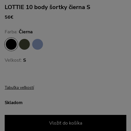
LOTTIE 10 body šortky čierna S
56€
Farba:
Čierna
Veľkosť:
S
Tabuľka veľkostí
Skladom
Vložiť do košíka