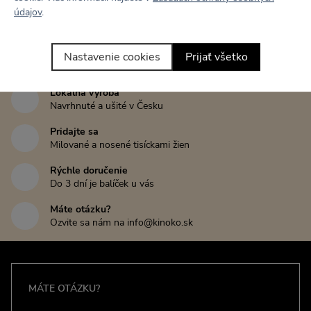
údajov
.
Tento kúsok zatiaľ nikto nehodnotil
Nastavenie cookies
Prijať všetko
Napísať recenziu
Lokálna výroba
Navrhnuté a ušité v Česku
Pridajte sa
Milované a nosené tisíckami žien
Rýchle doručenie
Do 3 dní je balíček u vás
Máte otázku?
Ozvite sa nám na info@kinoko.sk
MÁTE OTÁZKU?