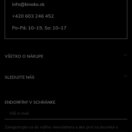
info@kinoko.sk
+420 603 246 452
Po–Pá: 10–19, So: 10–17
VŠETKO O NÁKUPE
SLEDUJTE NÁS
Instagram
ENDORFÍNY V SCHRÁNKE
Facebook
Zaregistrujte sa do nášho newslettera a ako prví sa dozviete o