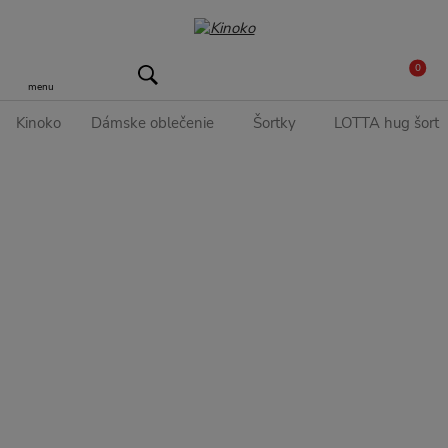
0
menu
Kinoko
Dámske oblečenie
Šortky
LOTTA hug šortk