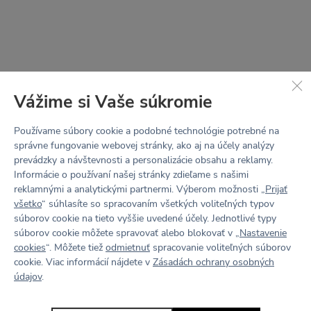
Vážime si Vaše súkromie
Používame súbory cookie a podobné technológie potrebné na
správne fungovanie webovej stránky, ako aj na účely analýzy
prevádzky a návštevnosti a personalizácie obsahu a reklamy.
Informácie o používaní našej stránky zdieľame s našimi
reklamnými a analytickými partnermi. Výberom možnosti „
Prijať
všetko
“ súhlasíte so spracovaním všetkých voliteľných typov
súborov cookie na tieto vyššie uvedené účely. Jednotlivé typy
STRIH
LOTTA
súborov cookie môžete spravovať alebo blokovať v „
Nastavenie
cookies
“. Môžete tiež
odmietnuť
spracovanie voliteľných súborov
cookie. Viac informácií nájdete v
Zásadách ochrany osobných
V jednoduchosti je sila.
údajov
.
Minimum švov, hladký vzhľad a pohodlie na prvom