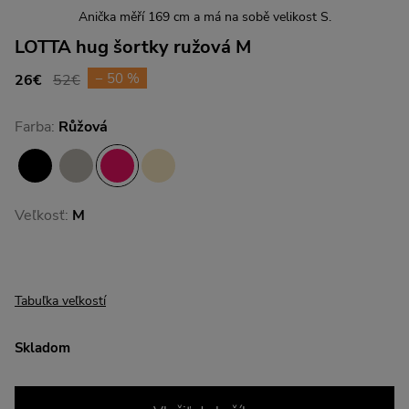
Anička měří 169 cm a má na sobě velikost S.
LOTTA hug šortky ružová M
− 50 %
26€
52€
Farba:
Růžová
Veľkosť:
M
Tabuľka veľkostí
Skladom