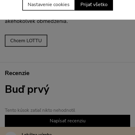
Nastavenie cookies
Prijať všetko
mieste. Strih, ktorý kopíruje línie, podporí
prirodzenosť vašej postavy a zaistí pohyb bez
akéhokoľvek obmedzenia.
Chcem LOTTU
Recenzie
Buď prvý
Tento kúsok zatiaľ nikto nehodnotil
Napísať recenziu
Lokálna výroba