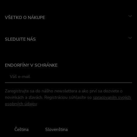
VŠETKO O NÁKUPE
SLEDUJTE NÁS
Instagram
ENDORFÍNY V SCHRÁNKE
Facebook
Zaregistrujte sa do nášho newslettera a ako prví sa dozviete o
novinkách a zľavách. Registráciou súhlasíte so
spracovaním svojich
osobných údajov
.
Čeština
Slovenština