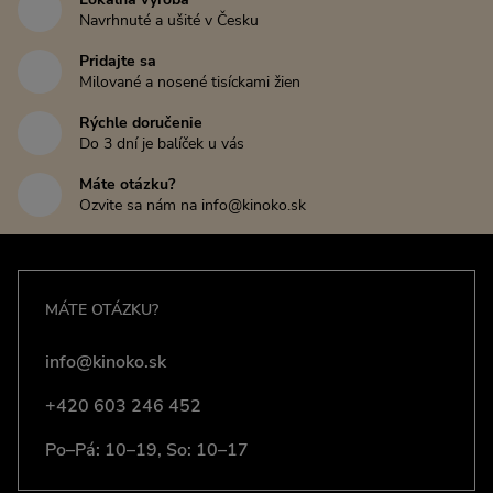
Navrhnuté a ušité v Česku
Pridajte sa
Milované a nosené tisíckami žien
Rýchle doručenie
Do 3 dní je balíček u vás
Máte otázku?
Ozvite sa nám na info@kinoko.sk
MÁTE OTÁZKU?
info@kinoko.sk
+420 603 246 452
Po–Pá: 10–19, So: 10–17