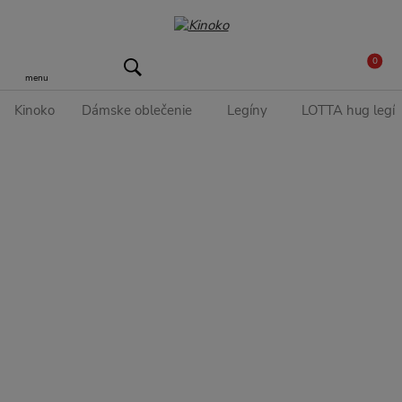
0
menu
Kinoko
Dámske oblečenie
Legíny
LOTTA hug legín