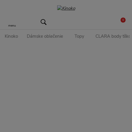
0
menu
Kinoko
Dámske oblečenie
Topy
CLARA body tílko 