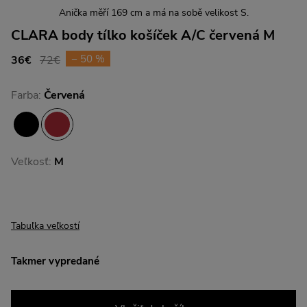
Anička měří 169 cm a má na sobě velikost S.
CLARA body tílko košíček A/C červená M
− 50 %
36€
72€
Farba:
Červená
Veľkosť:
M
Tabuľka veľkostí
Takmer vypredané