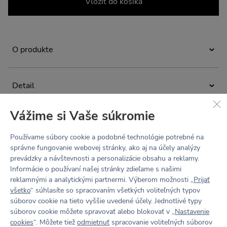
Vložiť do košíka
O produkte
CLARA je základné tielko na cvičenie, ktoré má všitú
podprsenku s gumou pod prsiami. Stáva sa tak ideálnym
Detail
kúskom na šport bez nutného vrstvenia. Všitá podprsenka
zaisťuje miernu podporu, hodí sa tak na športy
bez vypchávok
v pohodovom tempe.
Vážime si Vaše súkromie
Navrhnuté a ušité v Česku.
všitá podprsenka
Materiál
decentné výstre a boxer na zadnom diele
Používame súbory cookie a podobné technológie potrebné na
Materiál BODY: 79% polyamid 21% elastan
správne fungovanie webovej stránky, ako aj na účely analýzy
mierna podpora
Údržba a starostlivosť
prevádzky a návštevnosti a personalizácie obsahu a reklamy.
elastický všetkými smermi (4-Way Stretch)
Informácie o používaní našej stránky zdieľame s našimi
Anička meria 169 cm a má na sebe veľkosť S.
Prať na 30 °C. Nebieliť. Nesušiť v bubnovej sušičke.
odvádza pot a vlhkosť od tela von
reklamnými a analytickými partnermi. Výberom možnosti „
Prijať
Nežehliť. Chemicky nečistiť. Nepoužívať aviváž.
všetko
“ súhlasíte so spracovaním všetkých voliteľných typov
Tabuľka veľkostí
súborov cookie na tieto vyššie uvedené účely. Jednotlivé typy
Recenzie
súborov cookie môžete spravovať alebo blokovať v „
Nastavenie
cookies
“. Môžete tiež
odmietnuť
spracovanie voliteľných súborov