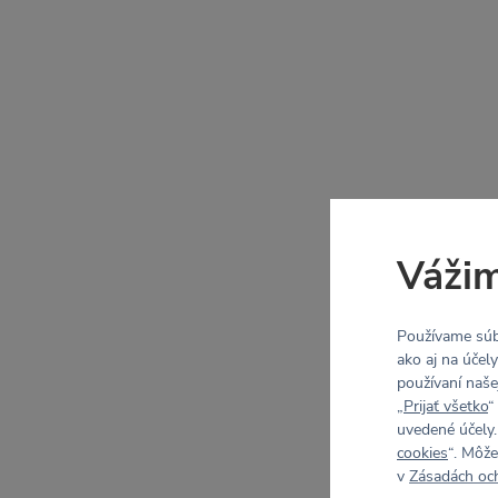
Vážim
Používame súb
ako aj na účel
používaní naše
„
Prijať všetko
“
uvedené účely.
cookies
“. Môže
v
Zásadách oc