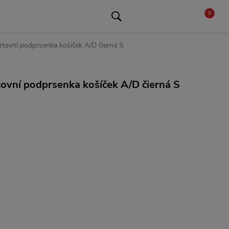
0
tovní podprsenka košíček A/D čierná S
ovní podprsenka košíček A/D čierná S