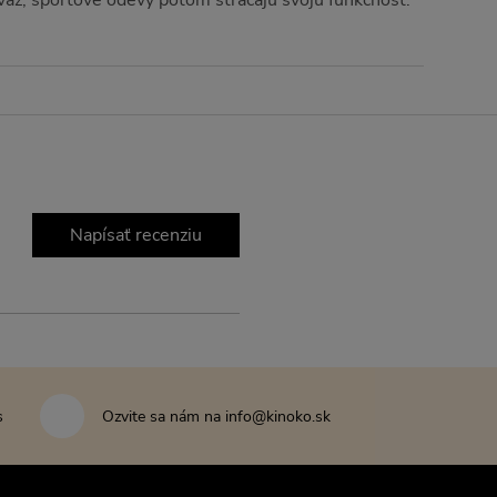
iváž, športové odevy potom strácajú svoju funkčnosť.
Napísať recenziu
s
Ozvite sa nám na info@kinoko.sk