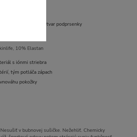
id, 8% Elastan
ieťoviny pomáha držať tvar podprsenky
 vlhkosti od tela
inlife, 10% Elastan
eriál s iónmi striebra
érií, tým potláča zápach
ovnováhu pokožky
. Nesušiť v bubnovej sušičke. Nežehliť. Chemicky