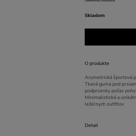
Skladom
O produkte
Asymetrická športová 
Tkaná guma pod prsiami 
podprsenky počas pohyb
Minimalistická a unikát
ležérnych outfitov.
Detail