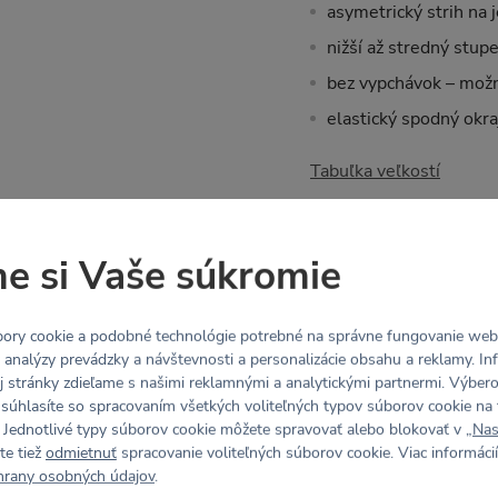
asymetrický strih na
nižší až stredný stup
bez vypchávok – možn
elastický spodný okra
Tabuľka veľkostí
Materiál
e si Vaše súkromie
BODY (80% Polyamid, 
ory cookie a podobné technológie potrebné na správne fungovanie webo
príjemný na dotyk, ob
y analýzy prevádzky a návštevnosti a personalizácie obsahu a reklamy. In
j stránky zdieľame s našimi reklamnými a analytickými partnermi. Výbe
vhodný pre aktívne š
 súhlasíte so spracovaním všetkých voliteľných typov súborov cookie na 
elastický všetkými s
 Jednotlivé typy súborov cookie môžete spravovať alebo blokovať v „
Nas
te tiež
odmietnuť
spracovanie voliteľných súborov cookie. Viac informácií
odvádza pot a vlhkosť
hrany osobných údajov
.
Wicking finish)