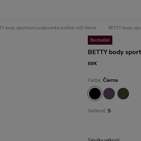
Y body sportovní podprsenka košíček A/D čierná
BETTY body spor
Bestseller
BETTY body sport
68€
Farba:
Čierna
Veľkosť:
S
Tabuľka veľkostí