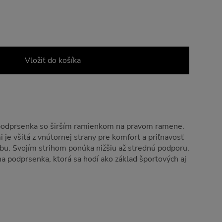
Vložiť do košíka
podprsenka so širším ramienkom na pravom ramene.
je všitá z vnútornej strany pre komfort a priľnavosť
u. Svojím strihom ponúka nižšiu až strednú podporu.
na podprsenka, ktorá sa hodí ako základ športových aj