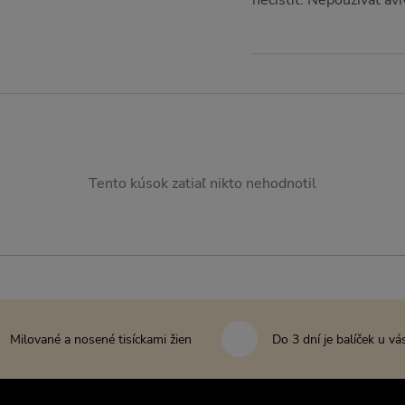
nečistiť. Nepoužívať av
Tento kúsok zatiaľ nikto nehodnotil
Milované a nosené tisíckami žien
Do 3 dní je balíček u vá