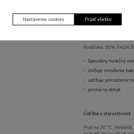
Sieťovina: 92% Polyam
Nastavenie cookies
Prijať všetko
vnútorná vrstva zo s
podporuje odvádzanie
Podšívka: 90% PADh Sk
špeciálny funkčný mat
znižuje množenie bakt
udržuje prirodzenú r
jemná na dotyk
Údržba a starostlivosť
Prať na 30 °C. Nebieliť