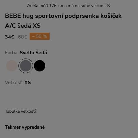
Adéla měří 176 cm a má na sobě velikost S.
BEBE hug sportovní podprsenka košíček
A/C šedá XS
− 50 %
34€
68€
Farba:
Svetlo Šedá
Veľkosť:
XS
Tabuľka veľkostí
Takmer vypredané