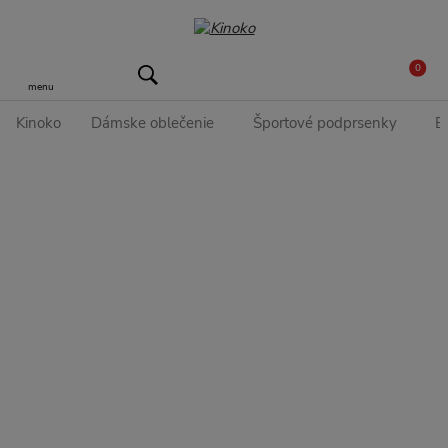
0
menu
Kinoko
Dámske oblečenie
Športové podprsenky
B