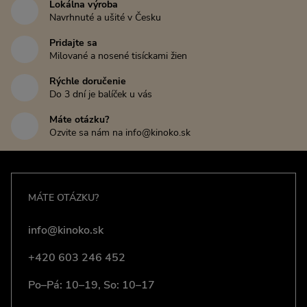
Lokálna výroba
Navrhnuté a ušité v Česku
Pridajte sa
Milované a nosené tisíckami žien
Rýchle doručenie
Do 3 dní je balíček u vás
Máte otázku?
Ozvite sa nám na info@kinoko.sk
MÁTE OTÁZKU?
info@kinoko.sk
+420 603 246 452
Po–Pá: 10–19, So: 10–17