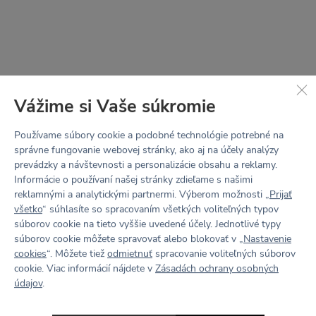
Sieťovina: 92% Polyamid, 8% Elastan
vnútorná vrstva zo sieťoviny pomáha držať tvar
podprsenky
podporuje odvádzanie vlhkosti od tela
Vážime si Vaše súkromie
Podšívka: 90% PADh Skinlife, 10% Elastan
Používame súbory cookie a podobné technológie potrebné na
špeciálny funkčný materiál s iónmi striebra
správne fungovanie webovej stránky, ako aj na účely analýzy
prevádzky a návštevnosti a personalizácie obsahu a reklamy.
znižuje množstvo baktérií, tým potláča zápach
Informácie o používaní našej stránky zdieľame s našimi
udržuje prirodzenú rovnováhu pokožky
reklamnými a analytickými partnermi. Výberom možnosti „
Prijať
všetko
“ súhlasíte so spracovaním všetkých voliteľných typov
jemný na dotyk
súborov cookie na tieto vyššie uvedené účely. Jednotlivé typy
súborov cookie môžete spravovať alebo blokovať v „
Nastavenie
STRIH
cookies
“. Môžete tiež
odmietnuť
spracovanie voliteľných súborov
BEBE
cookie. Viac informácií nájdete v
Zásadách ochrany osobných
údajov
.
Náš nejpropracovanější střih. Podprsenka BEBE