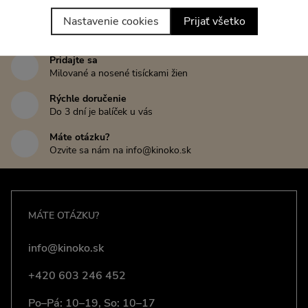
prepláchnite aspoň vo vode, nenechávajte ich mokré
Nastavenie cookies
Prijať všetko
v igelitovom sáčku. Vplyvom soli, chlóru a opaľovacích
Lokálna výroba
prípravkov môže dôjsť nielem k farebnej nestálosti, ale aj
Navrhnuté a ušité v Česku
k rozpadu elastického vlákna či k narušeniu pružnosti
Pridajte sa
všitých gumičiek. Starajte sa o svoje plavky tak, aby s vami
Milované a nosené tisíckami žien
prežili mnoho vodných radovánok.
Rýchle doručenie
Do 3 dní je balíček u vás
Máte otázku?
Ozvite sa nám na info@kinoko.sk
MÁTE OTÁZKU?
info@kinoko.sk
+420 603 246 452
Po–Pá: 10–19, So: 10–17