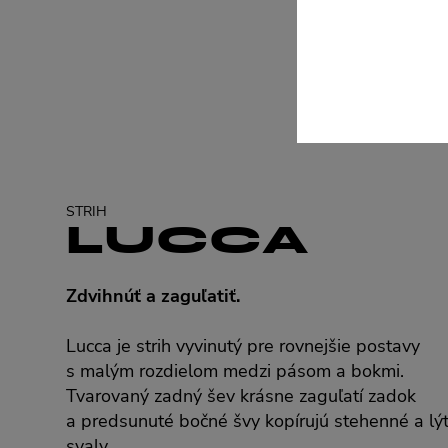
STRIH
LUCCA
Zdvihnúť a zaguľatiť.
Lucca je strih vyvinutý pre rovnejšie postavy
s malým rozdielom medzi pásom a bokmi.
Tvarovaný zadný šev krásne zaguľatí zadok
a predsunuté bočné švy kopírujú stehenné a lý
svaly.