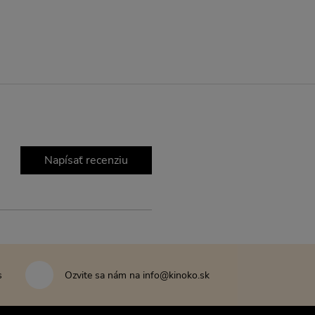
Napísať recenziu
s
Ozvite sa nám na info@kinoko.sk