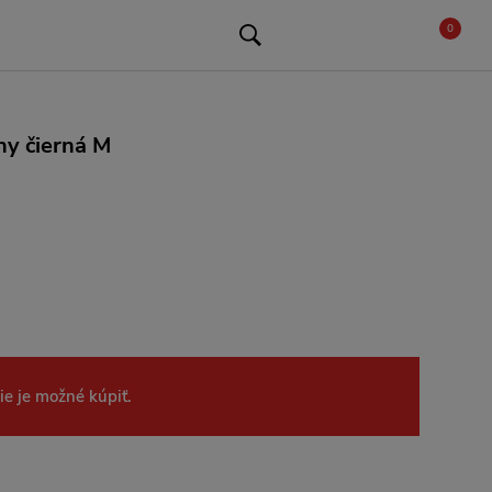
0
y čierná M
ie je možné kúpiť.