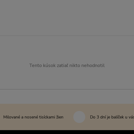
Tento kúsok zatiaľ nikto nehodnotil
Milované a nosené tisíckami žien
Do 3 dní je balíček u vá