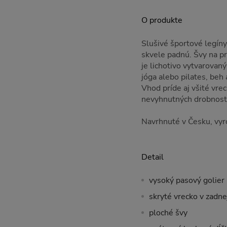
O produkte
Slušivé športové legín
skvele padnú. Švy na pr
je lichotivo vytvarovaný
jóga alebo pilates, beh 
Vhod príde aj všité vre
nevyhnutných drobnost
Navrhnuté v Česku, vyro
Detail
vysoký pasový golier
skryté vrecko v zadne
ploché švy