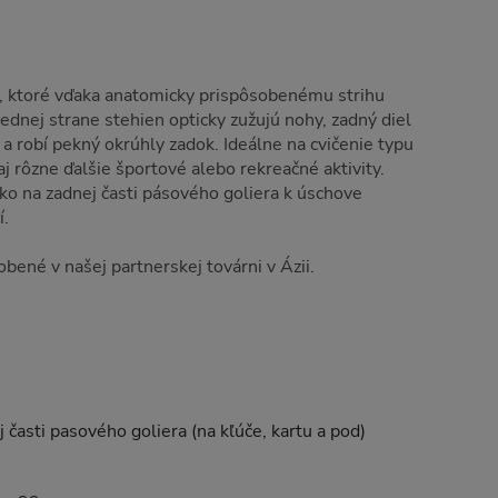
y, ktoré vďaka anatomicky prispôsobenému strihu
ednej strane stehien opticky zužujú nohy, zadný diel
 a robí pekný okrúhly zadok. Ideálne na cvičenie typu
aj rôzne ďalšie športové alebo rekreačné aktivity.
cko na zadnej časti pásového goliera k úschove
í.
bené v našej partnerskej továrni v Ázii.
j časti pasového goliera (na kľúče, kartu a pod)