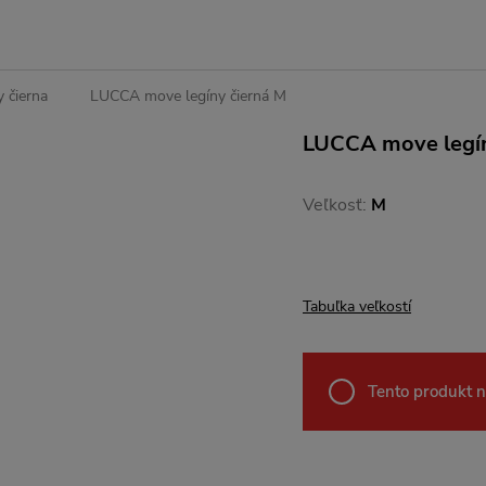
 čierna
LUCCA move legíny čierná M
LUCCA move legín
Veľkosť:
M
Tabuľka veľkostí
Tento produkt n