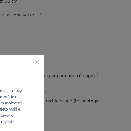
ka 66 cm
má na sebe veľkosť S.
 25% Elastan)
ivý na dotyk, optimálna podpora pre tréningové
vej stránky,
mermi (4-Way Stretch)
formácie o
 od tela von, materiál rýchlo schne (technológia
rom možnosti
tieto vyššie
tavenie
 nájdete