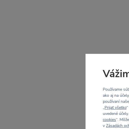
Vážim
Používame súb
ako aj na účel
používaní naše
„
Prijať všetko
“
uvedené účely.
cookies
“. Môže
v
Zásadách oc