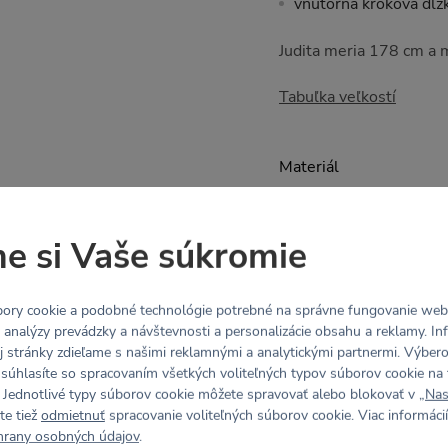
vnútorná kroková dĺž
Judita meria 178 cm a 
Tabuľka veľkostí
Materiál
MOVE (75% Polyester,
e si Vaše súkromie
jemný, hladký a chlad
aktivity
ory cookie a podobné technológie potrebné na správne fungovanie webo
elastický všetkými s
y analýzy prevádzky a návštevnosti a personalizácie obsahu a reklamy. In
odvádza pot a vlhkosť
j stránky zdieľame s našimi reklamnými a analytickými partnermi. Výbe
Wicking finish)
 súhlasíte so spracovaním všetkých voliteľných typov súborov cookie na 
 Jednotlivé typy súborov cookie môžete spravovať alebo blokovať v „
Nas
te tiež
odmietnuť
spracovanie voliteľných súborov cookie. Viac informácií
hrany osobných údajov
.
Údržba a starostlivosť