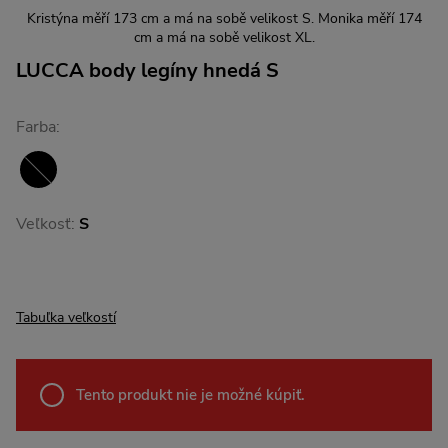
Kristýna měří 173 cm a má na sobě velikost S. Monika měří 174
cm a má na sobě velikost XL.
LUCCA body legíny hnedá S
Farba:
Veľkosť:
S
Tabuľka veľkostí
Tento produkt nie je možné kúpiť.