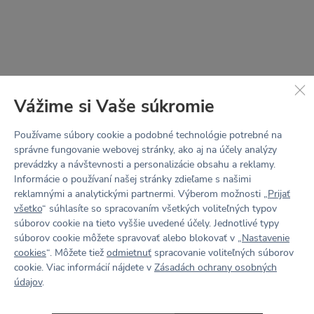
Vážime si Vaše súkromie
Používame súbory cookie a podobné technológie potrebné na
správne fungovanie webovej stránky, ako aj na účely analýzy
prevádzky a návštevnosti a personalizácie obsahu a reklamy.
Informácie o používaní našej stránky zdieľame s našimi
reklamnými a analytickými partnermi. Výberom možnosti „
Prijať
všetko
“ súhlasíte so spracovaním všetkých voliteľných typov
STRIH
LUCCA
súborov cookie na tieto vyššie uvedené účely. Jednotlivé typy
súborov cookie môžete spravovať alebo blokovať v „
Nastavenie
cookies
“. Môžete tiež
odmietnuť
spracovanie voliteľných súborov
Zdvihnúť a zaguľatiť.
cookie. Viac informácií nájdete v
Zásadách ochrany osobných
údajov
.
Lucca je strih vyvinutý pre rovnejšie postavy