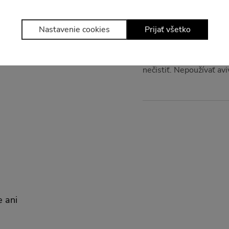
Nastavenie cookies
Prijať všetko
Údržba a starostlivosť
Prať na 30 °C. Nebieliť
nečistiť. Nepoužívať av
e ani