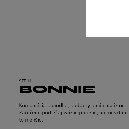
STRIH
BONNIE
Kombinácia pohodlia, podpory a minimalizmu.
Zaručene podrží aj väčšie poprsie, ale nesklam
to menšie.