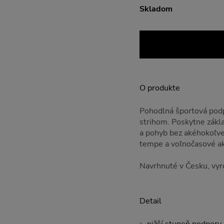
Skladom
O produkte
Pohodlná športová pod
strihom. Poskytne zákl
a pohyb bez akéhokoľv
tempe a voľnočasové akt
Navrhnuté v Česku, vyro
Detail