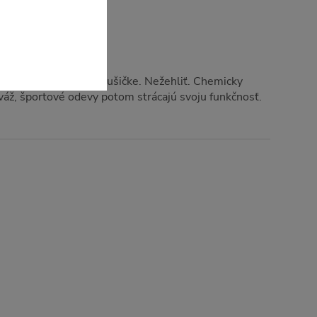
. Nesušiť v bubnovej sušičke. Nežehliť. Chemicky
iváž, športové odevy potom strácajú svoju funkčnosť.