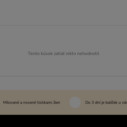
Tento kúsok zatiaľ nikto nehodnotil
Milované a nosené tisíckami žien
Do 3 dní je balíček u vá