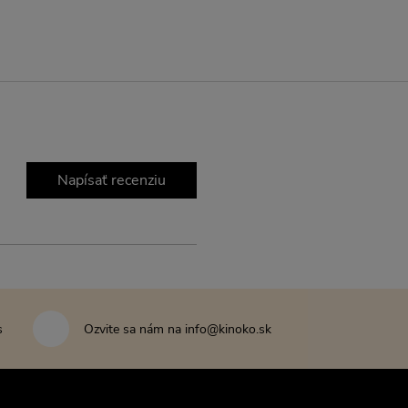
Napísať recenziu
s
Ozvite sa nám na info@kinoko.sk