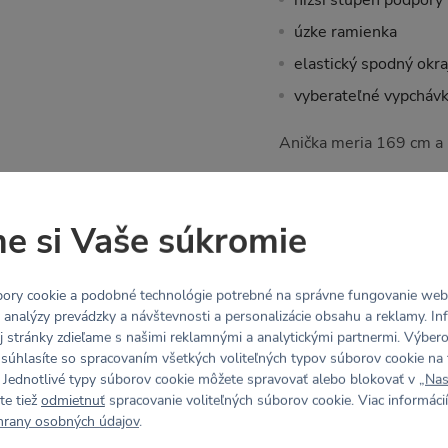
nižší stupeň podpory
úzke ramienka
elastický spodný okra
vyberateľné vypcháv
Anička meria 169 cm a 
Tabuľka veľkostí
e si Vaše súkromie
Materiál
ory cookie a podobné technológie potrebné na správne fungovanie webo
Recyklovaný HUG: 84%
y analýzy prevádzky a návštevnosti a personalizácie obsahu a reklamy. In
j stránky zdieľame s našimi reklamnými a analytickými partnermi. Výbe
ľahký, zamatovo jemný
 súhlasíte so spracovaním všetkých voliteľných typov súborov cookie na 
 Jednotlivé typy súborov cookie môžete spravovať alebo blokovať v „
Nas
elastický všetkými s
te tiež
odmietnuť
spracovanie voliteľných súborov cookie. Viac informácií
odvádza pot a vlhkosť
hrany osobných údajov
.
Wicking finish)