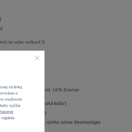
j
ky
má na sebe veľkosť S.
vej stránky,
 Recyklovaný Polyamid, 16% Elastan
formácie o
rom možnosti
, hebký na dotyk („druhá koža“)
tieto vyššie
tavenie
mermi (4-Way Stretch)
 nájdete
 od tela von, materiál rýchlo schne (technológia