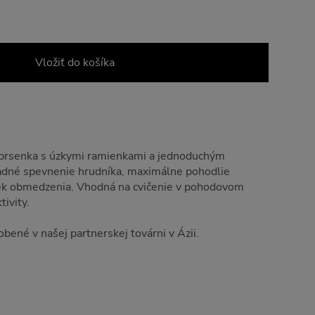
Vložiť do košíka
prsenka s úzkymi ramienkami a jednoduchým
adné spevnenie hrudníka, maximálne pohodlie
ek obmedzenia. Vhodná na cvičenie v pohodovom
ivity.
bené v našej partnerskej továrni v Ázii.