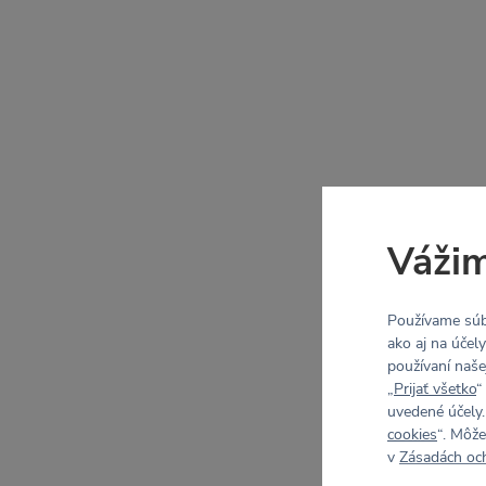
Vážim
Používame súb
ako aj na účel
používaní naše
„
Prijať všetko
“
uvedené účely.
cookies
“. Môže
v
Zásadách oc