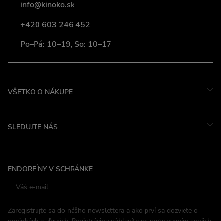
info@kinoko.sk
+420 603 246 452
Po–Pá: 10–19, So: 10–17
VŠETKO O NÁKUPE
SLEDUJTE NÁS
Instagram
ENDORFÍNY V SCHRÁNKE
Facebook
Zaregistrujte sa do nášho newslettera a ako prví sa dozviete o
novinkách a zľavách. Registráciou súhlasíte so
spracovaním svojich