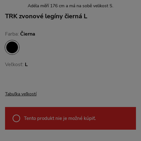
Adéla měří 176 cm a má na sobě velikost S.
TRK zvonové legíny čierná L
Farba:
Čierna
Veľkosť:
L
Tabuľka veľkostí
Tento produkt nie je možné kúpiť.