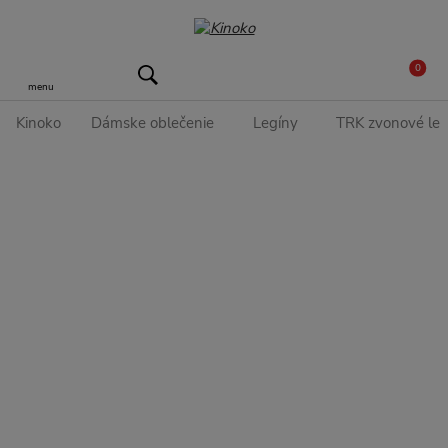
0
menu
Kinoko
Dámske oblečenie
Legíny
TRK zvonové leg