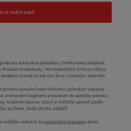
ie je možné kúpiť.
ginálnou autorskou potlačou z limitovanej kolekcie
y Rosalie Kladošovej. Minimalistický strih so všitou
 podporu a hodí sa tak pre ženy s menším poprsím.
d prsiami ponúka hneď niekoľko spôsobov viazania
so zvonovými legínami z kolekcie do podoby overalu.
j, kvalitnej bavlny, ktorý si môžete upraviť podľa
as aj chvíle, kedy chcete zažiariť.
si môžete vytvoriť so
zvonovými legínami
alebo