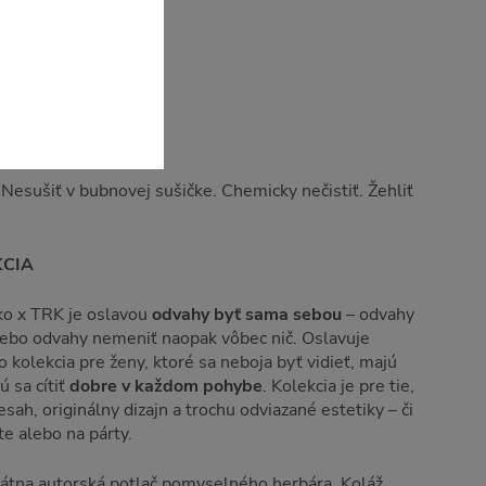
4% elastan
. Nesušiť v bubnovej sušičke. Chemicky nečistiť. Žehliť
KCIA
ko x TRK je oslavou
odvahy byť sama sebou
– odvahy
alebo odvahy nemeniť naopak vôbec nič. Oslavuje
o kolekcia pre ženy, ktoré sa neboja byť vidieť, majú
 sa cítiť
dobre v každom pohybe
. Kolekcia je pre tie,
sah, originálny dizajn a trochu odviazané estetiky – či
e alebo na párty.
kátna autorská potlač pomyselného herbára. Koláž