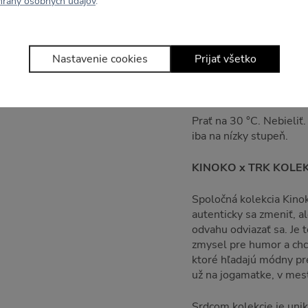
hrany osobných údajov
.
Materiál
Zloženie: 96% bavlna, 
Nastavenie cookies
Prijať všetko
Údržba a starostlivosť
Prať na 30 °C. Nebieliť
iba na nízky stupeň.
KINOKO x TRK KOLE
Spoločná kolekcia Kino
autenticky sa zmeniť, 
odvahu odviazať sa. Je t
zmysel pre humor a chcú
ktoré hľadajú módny pre
už na jogamatke, v mest
Srdcom kolekcie je uni