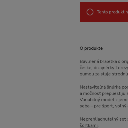
Tento produkt n
O produkte
Bavlnená braletka s ori
českej dizajnérky Terez
gumou zaisťuje strednú
Nastaviteľná šnúrka po
a možnosť prepliesť ju 
Variabilný model z jemne
seba – pre šport, voľný č
Neprehliadnuteľný set 
šortkami
.