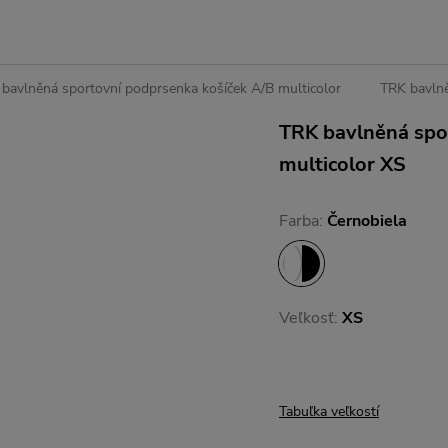
bavlněná sportovní podprsenka košíček A/B multicolor
TRK bavlně
TRK bavlněná spo
multicolor XS
Farba:
Černobiela
Veľkosť:
XS
Tabuľka veľkostí