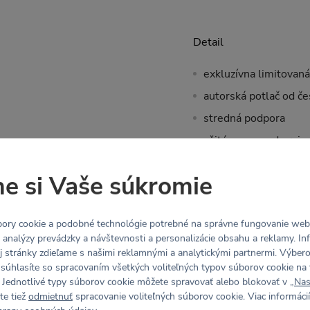
Detail
exkluzívna limitovaná
autorská potlač od če
stredná podpora
všitá guma pod prsia
šnúrka a očká v spod
e si Vaše súkromie
biele TRK x KINOKO l
navrhnuté a ušité v 
ory cookie a podobné technológie potrebné na správne fungovanie webo
y analýzy prevádzky a návštevnosti a personalizácie obsahu a reklamy. In
Marie meria 173 cm a m
j stránky zdieľame s našimi reklamnými a analytickými partnermi. Výbe
 súhlasíte so spracovaním všetkých voliteľných typov súborov cookie na 
Tabuľka veľkostí
 Jednotlivé typy súborov cookie môžete spravovať alebo blokovať v „
Nas
te tiež
odmietnuť
spracovanie voliteľných súborov cookie. Viac informácií