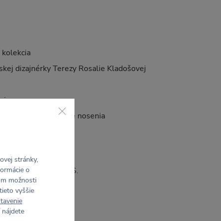
 kolekcia
skej dizajnérky Terezy Rosalie Kladošovej
mi
nom leme k variabilite nosenia
ogo na chrbte
Česku
vej stránky,
formácie o
á na sebe veľkosť XS.
rom možnosti
tieto vyššie
tavenie
 nájdete