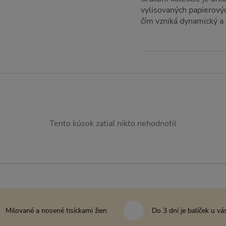
vylisovaných papierovýc
čím vzniká dynamický a 
Tento kúsok zatiaľ nikto nehodnotil
Milované a nosené tisíckami žien
Do 3 dní je balíček u vá