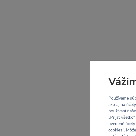
Vážim
Používame súb
ako aj na účel
používaní naše
„
Prijať všetko
“
uvedené účely.
cookies
“. Môže