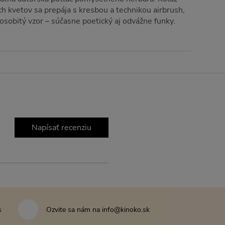
h kvetov sa prepája s kresbou a technikou airbrush,
osobitý vzor – súčasne poetický aj odvážne funky.
Napísať recenziu
s
Ozvite sa nám na info@kinoko.sk