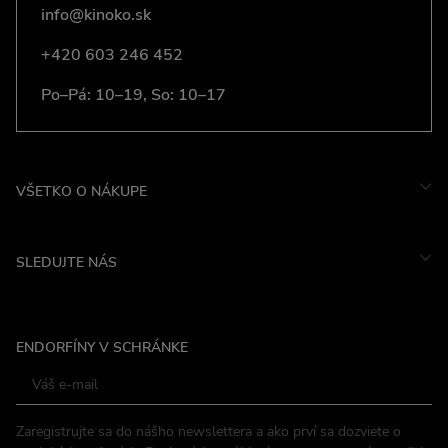
info@kinoko.sk
+420 603 246 452
Po–Pá: 10–19, So: 10–17
VŠETKO O NÁKUPE
SLEDUJTE NÁS
Instagram
ENDORFÍNY V SCHRÁNKE
Facebook
Zaregistrujte sa do nášho newslettera a ako prví sa dozviete o