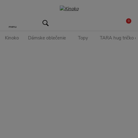
0
menu
Kinoko
Dámske oblečenie
Topy
TARA hug tričko č