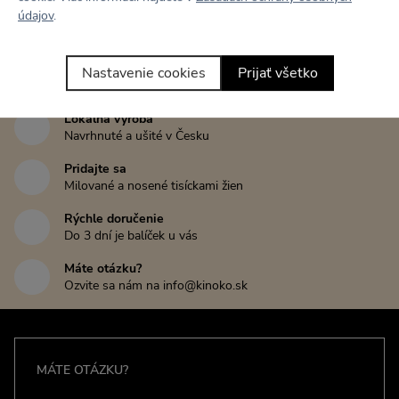
údajov
.
Tento kúsok zatiaľ nikto nehodnotil
Nastavenie cookies
Prijať všetko
Napísať recenziu
Lokálna výroba
Navrhnuté a ušité v Česku
Pridajte sa
Milované a nosené tisíckami žien
Rýchle doručenie
Do 3 dní je balíček u vás
Máte otázku?
Ozvite sa nám na info@kinoko.sk
MÁTE OTÁZKU?