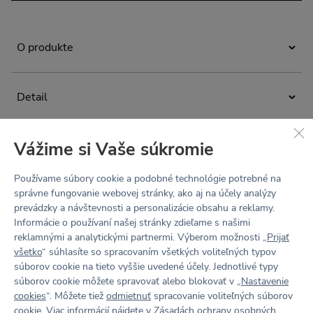
O produkte
Minimalistické crop top tričko na bežné nosenie aj workouty.
Spája eleganciu s nekompromisným pohodlím
Detail
a jednoduchý strih dokonale podčiarkne krásu každej
postavy. Ľahký, zamatovo hebký materiál Hug vás zahalí do
crop top tričko
komfortu, ktorý si zamilujete. Tričko môžete vrstviť podľa
nálady, alebo ho nechať samostatne zažiariť ako hlavný
krátke rukávy
Vážime si Vaše súkromie
Materiál
kúsok vášho outfitu.
„slim fit“ - tvarovaný strih priliehajúci na telo
Recyklovaný hug materiál
Používame súbory cookie a podobné technológie potrebné na
vysoký priekrčník
Zloženie: 83% recyklovaný polyamid, 17% elastan
správne fungovanie webovej stránky, ako aj na účely analýzy
Údržba a starostlivosť
navrhnuté a ušité v Česku
prevádzky a návštevnosti a personalizácie obsahu a reklamy.
second skin - ľahký, zamatovo jemný, hebký na dotyk
Prať na 30 °C. Nebieliť. Nesušiť v bubnovej sušičke.
Informácie o používaní našej stránky zdieľame s našimi
ako druhá koža
Nežehliť. Chemicky nečistiť. Nepoužívať aviváž, športové
reklamnými a analytickými partnermi. Výberom možnosti „
Prijať
Tabuľka veľkostí
odevy potom strácajú svoju funkčnosť.
4-Way Stretch - elastický všetkými smermi
všetko
“ súhlasíte so spracovaním všetkých voliteľných typov
Recenzie
súborov cookie na tieto vyššie uvedené účely. Jednotlivé typy
wicking finish - rýchloschnúci, odvádza pot a vlhkosť od
súborov cookie môžete spravovať alebo blokovať v „
Nastavenie
tela
Buď prvý
cookies
“. Môžete tiež
odmietnuť
spracovanie voliteľných súborov
cookie. Viac informácií nájdete v
Zásadách ochrany osobných