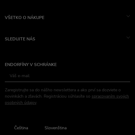
VŠETKO O NÁKUPE
SLEDUJTE NÁS
Instagram
ENDORFÍNY V SCHRÁNKE
Facebook
Zaregistrujte sa do nášho newslettera a ako prví sa dozviete o
novinkách a zľavách. Registráciou súhlasíte so
spracovaním svojich
osobných údajov
.
Čeština
Slovenština