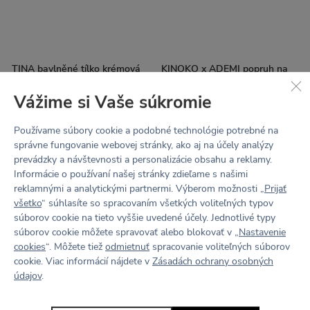
TINA bavlněné tílko krémová
KINOKO x ADEMI popruh na
bielá
láhev staroružová
Vážime si Vaše súkromie
44€
64€
Používame súbory cookie a podobné technológie potrebné na
správne fungovanie webovej stránky, ako aj na účely analýzy
prevádzky a návštevnosti a personalizácie obsahu a reklamy.
Informácie o používaní našej stránky zdieľame s našimi
reklamnými a analytickými partnermi. Výberom možnosti „
Prijať
všetko
“ súhlasíte so spracovaním všetkých voliteľných typov
súborov cookie na tieto vyššie uvedené účely. Jednotlivé typy
súborov cookie môžete spravovať alebo blokovať v „
Nastavenie
cookies
“. Môžete tiež
odmietnuť
spracovanie voliteľných súborov
cookie. Viac informácií nájdete v
Zásadách ochrany osobných
údajov
.
−50 %
BELLA hug sportovní
BELLA hug sportovní