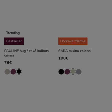
Trending
Bestseller
Doprava zdarma
PAULINE hug široké kalhoty
SARA mikina zelená
čierná
108€
76€