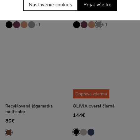
podprsenka košíček A/C žltá
podprsenka košíček A/C šedá
Nastavenie cookies
Prijať všetko
78€
39€
78€
+1
+1
Doprava zdarma
Recyklovaná jógamatka
OLIVIA overal čierná
multicolor
144€
80€