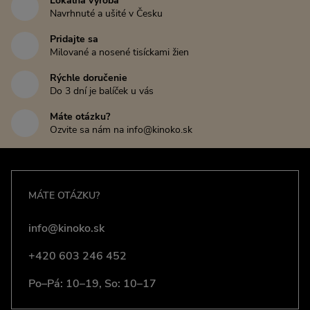
Lokálna výroba
Navrhnuté a ušité v Česku
Pridajte sa
Milované a nosené tisíckami žien
Rýchle doručenie
Do 3 dní je balíček u vás
Máte otázku?
Ozvite sa nám na info@kinoko.sk
MÁTE OTÁZKU?
info@kinoko.sk
+420 603 246 452
Po–Pá: 10–19, So: 10–17