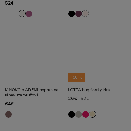
52€
−50 %
KINOKO x ADEMI popruh na
LOTTA hug šortky žltá
láhev staroružová
26€
52€
64€