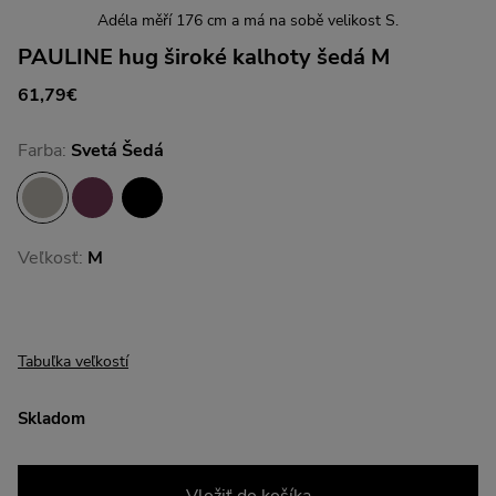
Adéla měří 176 cm a má na sobě velikost S.
PAULINE hug široké kalhoty šedá M
61,79€
Farba:
Svetá Šedá
Veľkosť:
M
Tabuľka veľkostí
Skladom