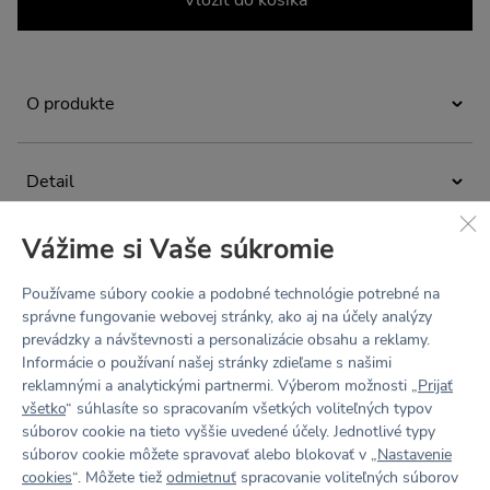
Vložiť do košíka
O produkte
Dlhé široké nohavice z materiálu HUG. Pružné a pohodlné
v páse vďaka širokej gume a sťahovacej šnúrke. Hodí sa
Detail
na ľahké domáce cvičenie, meditáciu aj relax v pohodlí
domova. Sú ale skvelým spoločníkom na prechádzky
širší pohodlný pás s gumou
mestom aj ako základ ležérnych outfitov.
Vážime si Vaše súkromie
voľné široké nohavice
Materiál
Navrhnuté a ušité v Česku. ♡
vnútorná kroková dĺžka 75 cm
Používame súbory cookie a podobné technológie potrebné na
HUG (Recycled 84% Polyamid, 16% Elastan)
správne fungovanie webovej stránky, ako aj na účely analýzy
Údržba a starostlivosť
Adéla meria 176 cm a má na sebe veľkosť S.
prevádzky a návštevnosti a personalizácie obsahu a reklamy.
ľahký, zamatovo jemný, hebký na dotyk („druhá koža“)
Informácie o používaní našej stránky zdieľame s našimi
Prať na 30 °C. Nebieliť. Nesušiť v bubnovej sušičke.
elastický všetkými smermi (4-Way Stretch)
Tabuľka veľkostí
reklamnými a analytickými partnermi. Výberom možnosti „
Prijať
Nežehliť. Chemicky nečistiť. Nepoužívať aviváž, športové
všetko
“ súhlasíte so spracovaním všetkých voliteľných typov
odvádza pot a vlhkosť od tela von, materiál rýchlo schne
odevy potom strácajú svoju funkčnosť.
súborov cookie na tieto vyššie uvedené účely. Jednotlivé typy
(technológia Wicking finish)
Recenzie
súborov cookie môžete spravovať alebo blokovať v „
Nastavenie
cookies
“. Môžete tiež
odmietnuť
spracovanie voliteľných súborov