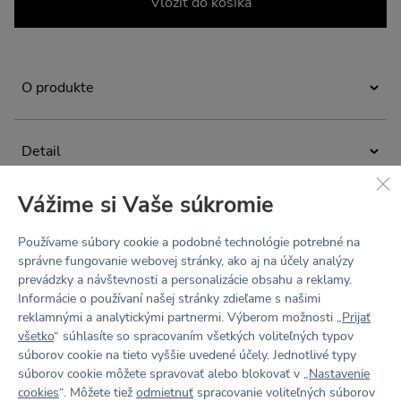
Vložiť do košíka
O produkte
Onepiece, v ktorom budete chcieť žiť. Elegantné riešenie
podprsenky a legín v jednom zaisťuje úplné pohodlie
Detail
a pohyb bez obmedzenia. Overal má špeciálne členený
strih, ktorý bude krásne kopírovať vašu postavu.
stupeň podpory nízky
Navrhnuté a ušité v Česku.
Vážime si Vaše súkromie
členenie pre dokonale padnúci strih
Materiál
Pokiaľ váhate nad veľkosťou, odporúčame vyberať veľkosť
dvojitý podprsenkový diel bez možnosti vypchávok
Používame súbory cookie a podobné technológie potrebné na
HUG (80% Polyamid, 20% Elastan)
menšiu.
správne fungovanie webovej stránky, ako aj na účely analýzy
hlboký výstrih na chrbte s istiacimi popruhmi
Údržba a starostlivosť
prevádzky a návštevnosti a personalizácie obsahu a reklamy.
ľahký, zamatovo jemný, hebký na dotyk („druhá koža“)
logo tlač umiestnená na zadnom diele
Informácie o používaní našej stránky zdieľame s našimi
Prať na 30 °C. Nebieliť. Nesušiť v bubnovej sušičke.
elastický všetkými smermi (4-Way Stretch)
reklamnými a analytickými partnermi. Výberom možnosti „
Prijať
Nežehliť. Chemicky nečistiť. Nepoužívať aviváž, športové
Adéla meria 176 cm a má na sebe veľkosť S.
všetko
“ súhlasíte so spracovaním všetkých voliteľných typov
odvádza pot a vlhkosť od tela von, materiál rýchlo schne
odevy potom strácajú svoju funkčnosť.
súborov cookie na tieto vyššie uvedené účely. Jednotlivé typy
(technológia Wicking finish)
Recenzie
Tabuľka veľkostí
súborov cookie môžete spravovať alebo blokovať v „
Nastavenie
cookies
“. Môžete tiež
odmietnuť
spracovanie voliteľných súborov