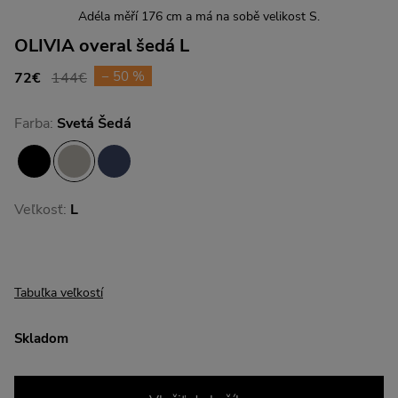
Adéla měří 176 cm a má na sobě velikost S.
OLIVIA overal šedá L
− 50 %
72€
144€
Farba:
Svetá Šedá
Veľkosť:
L
Tabuľka veľkostí
Skladom