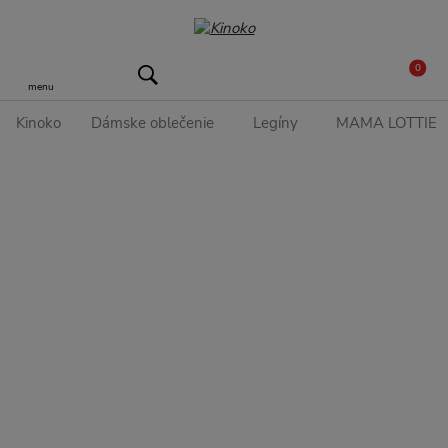
0
menu
Kinoko
Dámske oblečenie
Legíny
MAMA LOTTIE hu