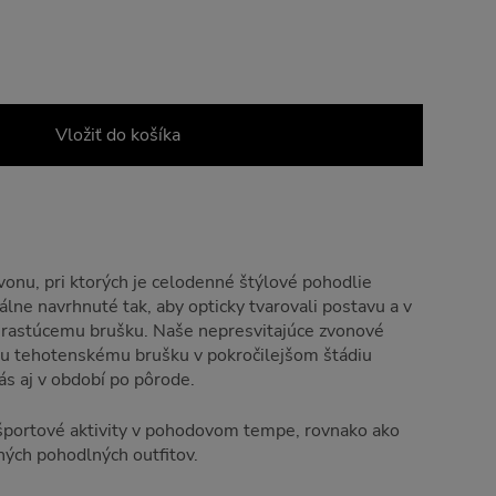
Vložiť do košíka
onu, pri ktorých je celodenné štýlové pohodlie
lne navrhnuté tak, aby opticky tvarovali postavu a v
i rastúcemu brušku. Naše nepresvitajúce zvonové
u tehotenskému brušku v pokročilejšom štádiu
ás aj v období po pôrode.
j športové aktivity v pohodovom tempe, rovnako ako
ných pohodlných outfitov.