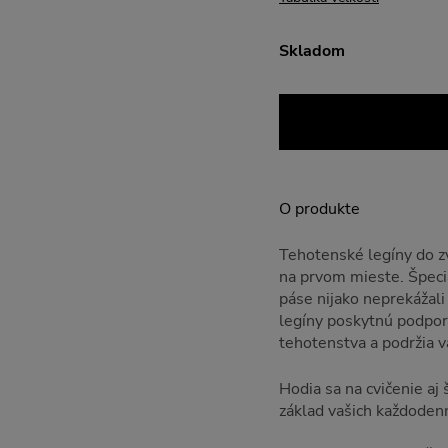
Skladom
O produkte
Tehotenské legíny do zv
na prvom mieste. Špeciá
páse nijako neprekážal
legíny poskytnú podpor
tehotenstva a podržia v
Hodia sa na cvičenie a
základ vašich každoden