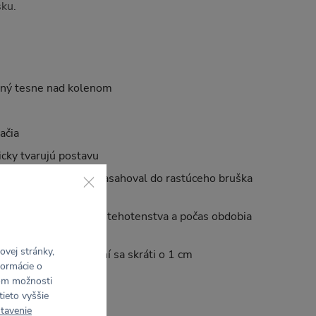
sku.
rený tesne nad kolenom
ačia
icky tvarujú postavu
stnený tak, aby nezasahoval do rastúceho bruška
ibližne od 6. mesiaca tehotenstva a počas obdobia
vej stránky,
ce 85 cm – po vypraní sa skráti o 1 cm
formácie o
rom možnosti
á na sebe veľkosť S.
tieto vyššie
tavenie