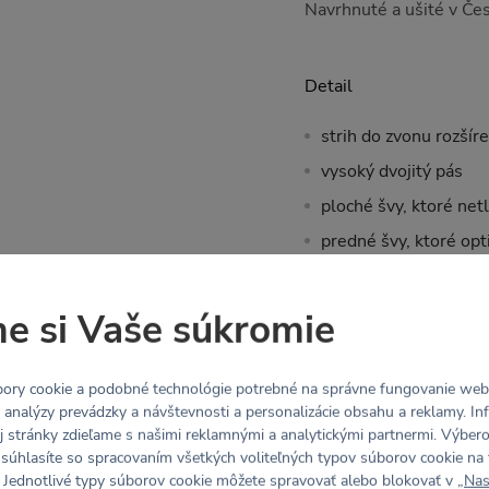
Navrhnuté a ušité v Če
Detail
strih do zvonu rozší
vysoký dvojitý pás
ploché švy, ktoré netl
predné švy, ktoré opt
šev pod bruškom umie
a netlačil
e si Vaše súkromie
vhodné pre bruško pr
šestonedelia
ory cookie a podobné technológie potrebné na správne fungovanie webo
vnútorná dĺžka nohavi
y analýzy prevádzky a návštevnosti a personalizácie obsahu a reklamy. In
j stránky zdieľame s našimi reklamnými a analytickými partnermi. Výbe
Daria meria 165 cm a m
 súhlasíte so spracovaním všetkých voliteľných typov súborov cookie na 
 Jednotlivé typy súborov cookie môžete spravovať alebo blokovať v „
Nas