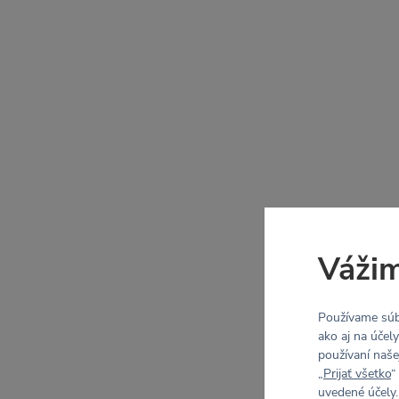
Vážim
Používame súb
ako aj na účel
používaní naše
„
Prijať všetko
“
uvedené účely.