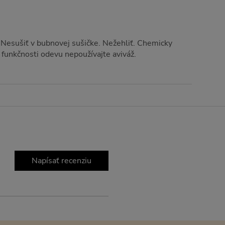
. Nesušiť v bubnovej sušičke. Nežehliť. Chemicky
e funkčnosti odevu nepoužívajte aviváž.
Napísať recenziu