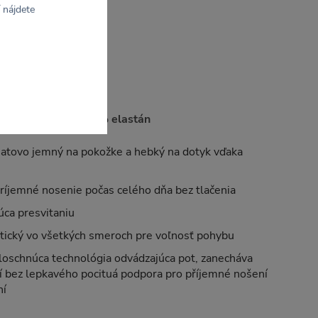
 nájdete
ovaný polyamid, 17 % elastán
atovo jemný na pokožke a hebký na dotyk vďaka
ríjemné nosenie počas celého dňa bez tlačenia
úca presvitaniu
tický vo všetkých smeroch pre voľnosť pohybu
loschnúca technológia odvádzajúca pot, zanecháva
lí bez lepkavého pocituá podpora pro příjemné nošení
ní