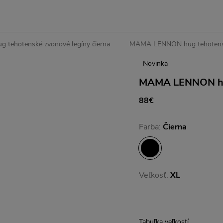
tehotenské zvonové legíny čierna
MAMA LENNON hug tehotenské
Novinka
MAMA LENNON hug
88€
Farba:
Čierna
Veľkosť:
XL
Tabuľka veľkostí