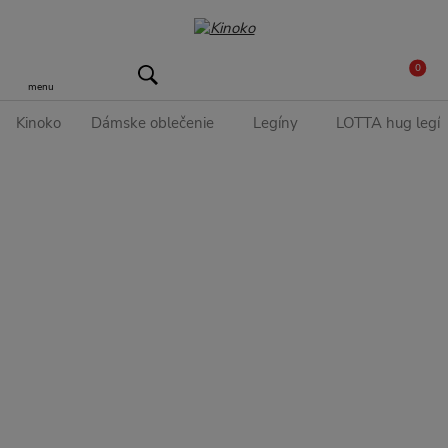
0
menu
Kinoko
Dámske oblečenie
Legíny
LOTTA hug legí