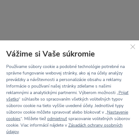
(technológia Wicking finish)
Tabuľka veľkostí
Vážime si Vaše súkromie
Používame súbory cookie a podobné technológie potrebné na
správne fungovanie webovej stránky, ako aj na účely analýzy
prevádzky a návštevnosti a personalizácie obsahu a reklamy.
Informácie o používaní našej stránky zdieľame s našimi
reklamnými a analytickými partnermi. Výberom možnosti „
Prijať
všetko
“ súhlasíte so spracovaním všetkých voliteľných typov
súborov cookie na tieto vyššie uvedené účely. Jednotlivé typy
súborov cookie môžete spravovať alebo blokovať v „
Nastavenie
STRIH
cookies
“. Môžete tiež
odmietnuť
spracovanie voliteľných súborov
LOTTA
cookie. Viac informácií nájdete v
Zásadách ochrany osobných
údajov
.
V jednoduchosti je sila.