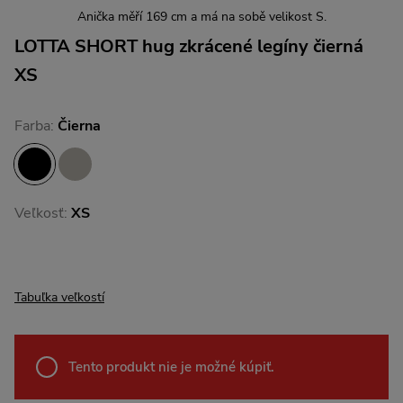
Anička měří 169 cm a má na sobě velikost S.
LOTTA SHORT hug zkrácené legíny čierná
XS
Farba:
Čierna
Veľkosť:
XS
Tabuľka veľkostí
Tento produkt nie je možné kúpiť.