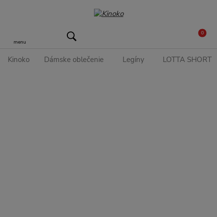
0
menu
Kinoko
Dámske oblečenie
Legíny
LOTTA SHORT hu