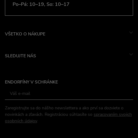
Po–Pá: 10–19, So: 10–17
VŠETKO O NÁKUPE
SLEDUJTE NÁS
Instagram
ENDORFÍNY V SCHRÁNKE
Facebook
Zaregistrujte sa do nášho newslettera a ako prví sa dozviete o
novinkách a zľavách. Registráciou súhlasíte so
spracovaním svojich
osobných údajov
.