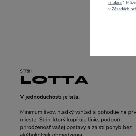
cookies
“. Môže
v
Zásadách oc
STRIH
LOTTA
V jednoduchosti je sila.
Minimum švov, hladký vzhľad a pohodlie na pr
mieste. Strih, ktorý kopíruje línie, podporí
prirodzenosť vašej postavy a zaistí pohyb bez
akéhokoľvek obmedzenia.