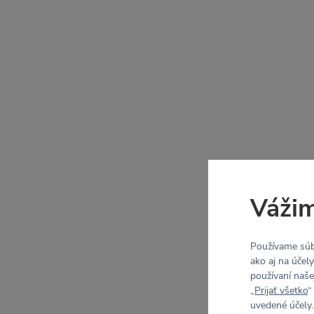
Vážim
Používame súb
ako aj na účel
používaní naše
„
Prijať všetko
“
uvedené účely.