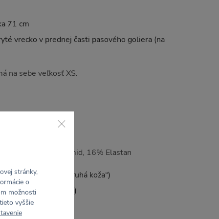
ka 71 cm
ryté vrecko v prednej časti pasového goliera (na
á na sebe veľkosť XS.
 Recyklovaný Polyamid, 16% Elastan
vej stránky,
, hebký na dotyk („druhá koža“)
formácie o
mermi (4-Way Stretch)
rom možnosti
tieto vyššie
tavenie