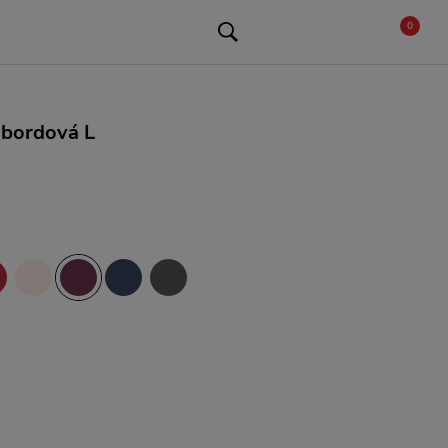
0
 bordová L