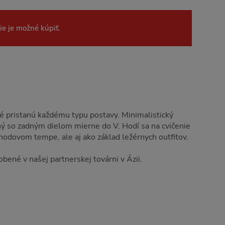
ie je možné kúpiť.
é pristanú každému typu postavy. Minimalistický
ný so zadným dielom mierne do V. Hodí sa na cvičenie
ohodovom tempe, ale aj ako základ ležérnych outfitov.
bené v našej partnerskej továrni v Ázii.