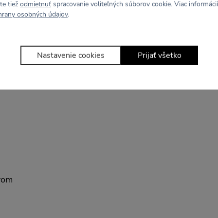
te tiež
odmietnuť
spracovanie voliteľných súborov cookie. Viac informácií
Údržba a starostlivosť
hrany osobných údajov
.
Prať na 30 °C. Nebieliť
nečistiť. Nepoužívať av
Nastavenie cookies
Prijať všetko
vom