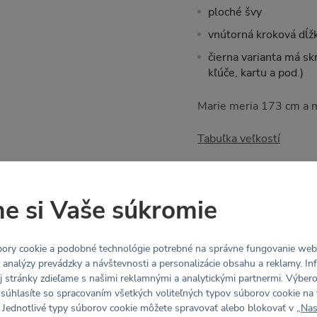
ploché švy
vnútorná kroková dĺž
čierna varianta má sk
kľúče, kartu a pod.)
Marie meria 173 cm a m
Tabuľka veľkostí
Materiál
e si Vaše súkromie
Recyklovaný HUG: 84%
ory cookie a podobné technológie potrebné na správne fungovanie webo
ľahký, zamatovo jemný
y analýzy prevádzky a návštevnosti a personalizácie obsahu a reklamy. In
elastický všetkými s
j stránky zdieľame s našimi reklamnými a analytickými partnermi. Výbe
 súhlasíte so spracovaním všetkých voliteľných typov súborov cookie na 
 Jednotlivé typy súborov cookie môžete spravovať alebo blokovať v „
Nas