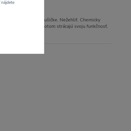
 nájdete
. Nesušiť v bubnovej sušičke. Nežehliť. Chemicky
iváž, športové odevy potom strácajú svoju funkčnosť.