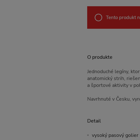
Tento produkt n
O produkte
Jednoduché legíny, ktor
anatomický strih, rieše
a športové aktivity v p
Navrhnuté v Česku, vyro
Detail
vysoký pasový golier