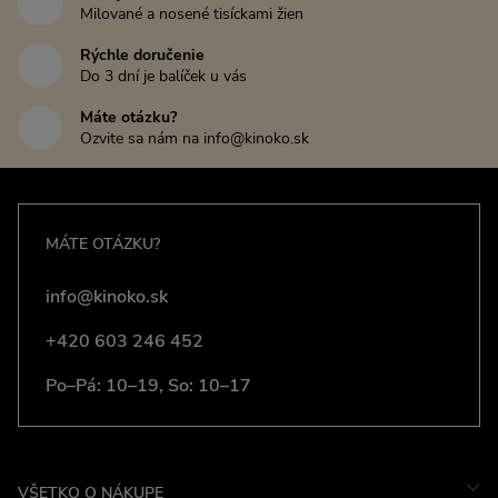
Milované a nosené tisíckami žien
Rýchle doručenie
Do 3 dní je balíček u vás
Máte otázku?
Ozvite sa nám na info@kinoko.sk
MÁTE OTÁZKU?
info@kinoko.sk
+420 603 246 452
Po–Pá: 10–19, So: 10–17
VŠETKO O NÁKUPE