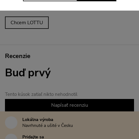
akéhokoľvek obmedzenia.
Chcem LOTTU
Recenzie
Buď prvý
Tento kúsok zatiaľ nikto nehodnotil
Napísať recenziu
Lokálna výroba
Navrhnuté a ušité v Česku
Pridajte sa