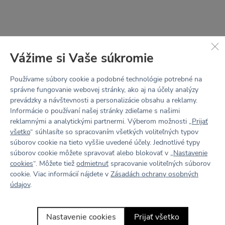
Vážime si Vaše súkromie
Používame súbory cookie a podobné technológie potrebné na
správne fungovanie webovej stránky, ako aj na účely analýzy
prevádzky a návštevnosti a personalizácie obsahu a reklamy.
Informácie o používaní našej stránky zdieľame s našimi
reklamnými a analytickými partnermi. Výberom možnosti „
Prijať
STRIH
všetko
“ súhlasíte so spracovaním všetkých voliteľných typov
LOTTA
súborov cookie na tieto vyššie uvedené účely. Jednotlivé typy
súborov cookie môžete spravovať alebo blokovať v „
Nastavenie
cookies
“. Môžete tiež
odmietnuť
spracovanie voliteľných súborov
V jednoduchosti je sila.
cookie. Viac informácií nájdete v
Zásadách ochrany osobných
údajov
.
Minimum švov, hladký vzhľad a pohodlie na prvom
mieste. Strih, ktorý kopíruje línie, podporí
prirodzenosť vašej postavy a zaistí pohyb bez
Nastavenie cookies
Prijať všetko