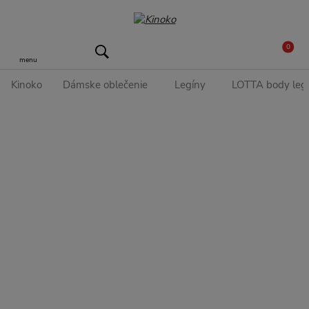
0
menu
Kinoko
Dámske oblečenie
Legíny
LOTTA body legí