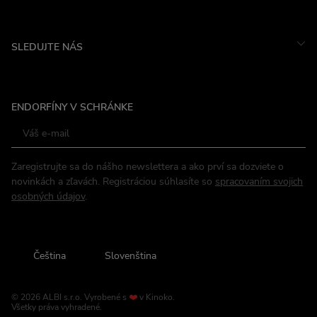
SLEDUJTE NÁS
Instagram
ENDORFÍNY V SCHRÁNKE
Facebook
Zaregistrujte sa do nášho newslettera a ako prví sa dozviete o
novinkách a zľavách. Registráciou súhlasíte so
spracovaním svojich
osobných údajov
.
Čeština
Slovenština
© 2026 ALBI s.r.o.
Vyrobené s
❤️
v
Kinoko
.
Všetky práva vyhradené.