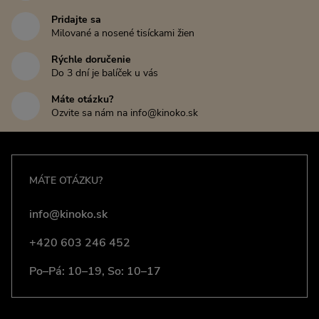
Pridajte sa
Milované a nosené tisíckami žien
Rýchle doručenie
Do 3 dní je balíček u vás
Máte otázku?
Ozvite sa nám na info@kinoko.sk
MÁTE OTÁZKU?
info@kinoko.sk
+420 603 246 452
Po–Pá: 10–19, So: 10–17