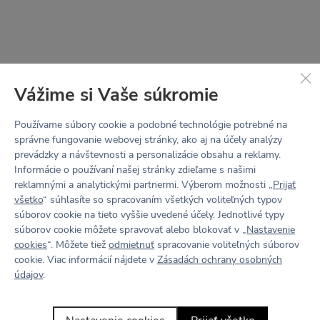
tela
Karolína meria 177 cm a má na sebe veľkosť L.
Tabuľka veľkostí
Vážime si Vaše súkromie
Používame súbory cookie a podobné technológie potrebné na
správne fungovanie webovej stránky, ako aj na účely analýzy
prevádzky a návštevnosti a personalizácie obsahu a reklamy.
Informácie o používaní našej stránky zdieľame s našimi
reklamnými a analytickými partnermi. Výberom možnosti „
Prijať
všetko
“ súhlasíte so spracovaním všetkých voliteľných typov
súborov cookie na tieto vyššie uvedené účely. Jednotlivé typy
STRIH
súborov cookie môžete spravovať alebo blokovať v „
Nastavenie
ZVONOVÉ
cookies
“. Môžete tiež
odmietnuť
spracovanie voliteľných súborov
cookie. Viac informácií nájdete v
Zásadách ochrany osobných
údajov
.
Zvonový strih s vysokým pásom, dvojitým pásovým
lemom a prepracovanými švami sadne každej línii.
Naše najpohodlnejšie voľnočasové aj športové