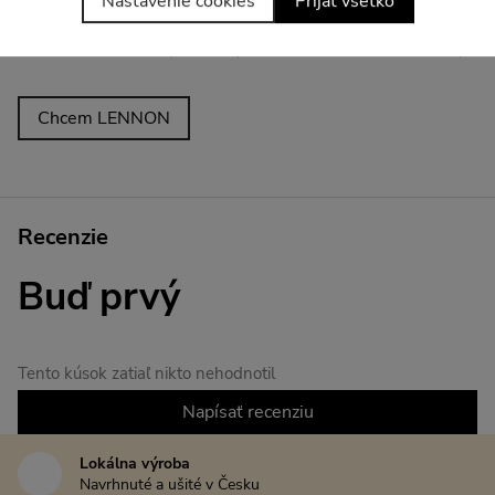
Nastavenie cookies
Prijať všetko
legíny šijeme v dvoch dĺžkach: regular (ideálna pre
výšku do 165 cm) a tall (pre postavy nad 170 cm).
Chcem LENNON
Recenzie
Buď prvý
Tento kúsok zatiaľ nikto nehodnotil
Napísať recenziu
Lokálna výroba
Navrhnuté a ušité v Česku