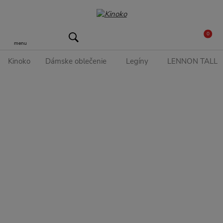
0
menu
Kinoko
Dámske oblečenie
Legíny
LENNON TALL hu