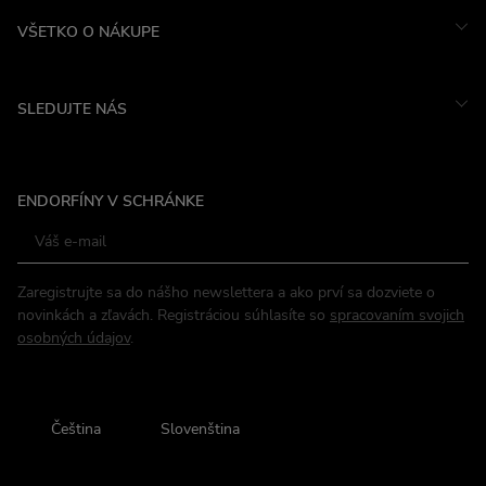
VŠETKO O NÁKUPE
SLEDUJTE NÁS
Instagram
ENDORFÍNY V SCHRÁNKE
Facebook
Zaregistrujte sa do nášho newslettera a ako prví sa dozviete o
novinkách a zľavách. Registráciou súhlasíte so
spracovaním svojich
osobných údajov
.
Čeština
Slovenština