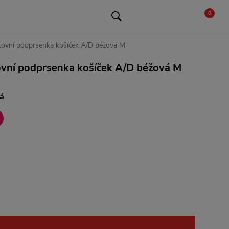
0
ovní podprsenka košíček A/D béžová M
vní podprsenka košíček A/D béžová M
á