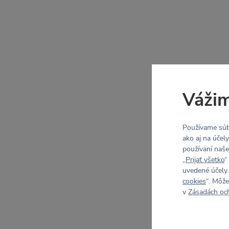
Vážim
Používame súb
ako aj na účel
používaní naše
„
Prijať všetko
“
uvedené účely.
cookies
“. Môže
v
Zásadách oc