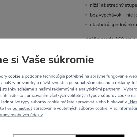
nižší až stredný stup
bez vypchávok – nie 
elastický spodný okra
Anička meria 169 cm a 
Tabuľka veľkostí
e si Vaše súkromie
Materiál
ory cookie a podobné technológie potrebné na správne fungovanie webo
y analýzy prevádzky a návštevnosti a personalizácie obsahu a reklamy. In
HUG (84% Recyklovaný
j stránky zdieľame s našimi reklamnými a analytickými partnermi. Výbe
 súhlasíte so spracovaním všetkých voliteľných typov súborov cookie na 
 Jednotlivé typy súborov cookie môžete spravovať alebo blokovať v „
Nas
príjemný na dotyk, ob
te tiež
odmietnuť
spracovanie voliteľných súborov cookie. Viac informácií
vhodný pre aktívne š
hrany osobných údajov
.
elastický všetkými s
odvádza pot a vlhkosť