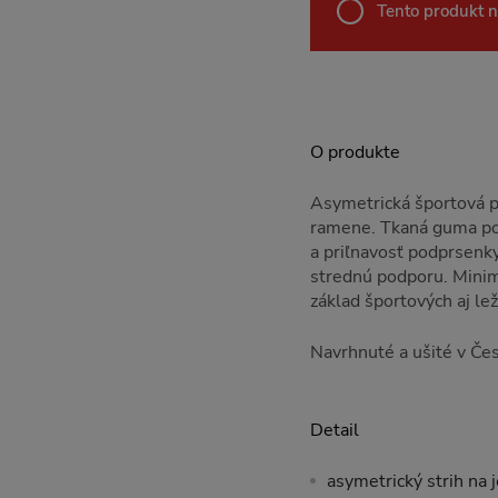
Tento produkt n
O produkte
Asymetrická športová 
ramene. Tkaná guma pod
a priľnavosť podprsenk
strednú podporu. Minima
základ športových aj lež
Navrhnuté a ušité v Če
Detail
asymetrický strih na