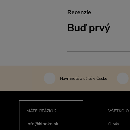
Recenzie
Buď prvý
Navrhnuté a ušité v Česku
MÁTE OTÁZKU?
VŠETKO O
info@kinoko.sk
O nás