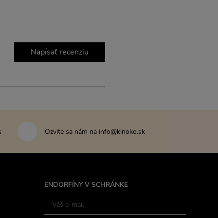
Napísať recenziu
s
Ozvite sa nám na info@kinoko.sk
ENDORFÍNY V SCHRÁNKE