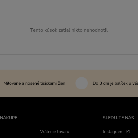
Tento kúsok zatiaľ nikto nehodnotil
Milované a nosené tisíckami žien
Do 3 dní je balíček u vá
 NÁKUPE
SLEDUJTE NÁS
Vrátenie tovaru
Instagram