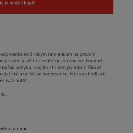
ie je možné kúpiť.
podprsenka so širokým ramienkom na pravom
 prsiami je všitá z vnútornej strany pre komfort
y počas pohybu. Svojím strihom ponúka nižšiu až
listická a unikátna podprsenka, ktorá sa hodí ako
érnych outfit.
sku.
 jedno rameno