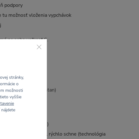
eň podpory
je tu možnosť vloženia vypchávok
j
má na sebe veľkosť S.
vej stránky,
formácie o
 Polyamid, 16% Elastan)
rom možnosti
tieto vyššie
tavenie
jíme a zároveň podrží
 nájdete
porty
mermi (4-Way Stretch)
 od tela von, materiál rýchlo schne (technológia