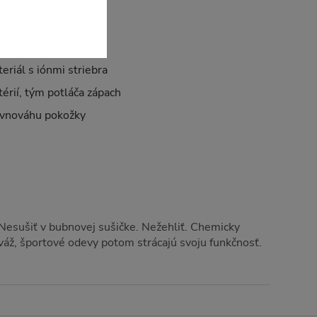
inlife, 10% Elastan
eriál s iónmi striebra
érií, tým potláča zápach
ovnováhu pokožky
 Nesušiť v bubnovej sušičke. Nežehliť. Chemicky
iváž, športové odevy potom strácajú svoju funkčnosť.